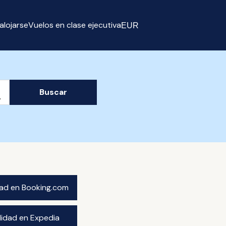
alojarse
Vuelos en clase ejecutiva
EUR
Select currency
Buscar
idad en Booking.com
ilidad en Expedia