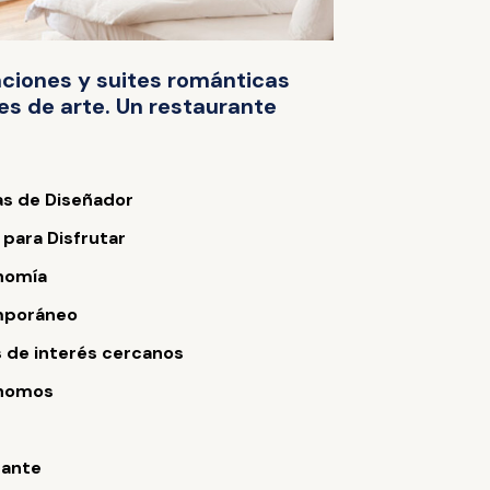
aciones y suites románticas
es de arte. Un restaurante
s de Diseñador
 para Disfrutar
nomía
poráneo
 de interés cercanos
nomos
s
rante