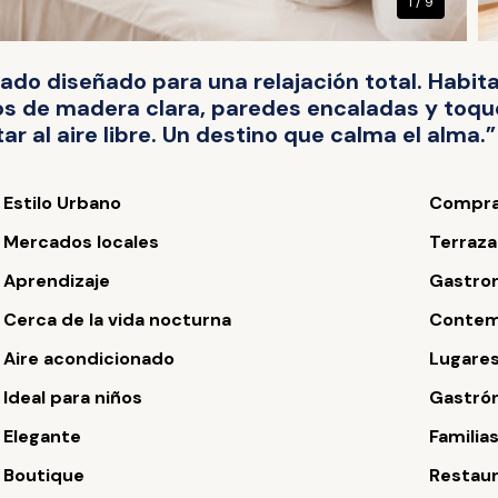
1 / 9
eado diseñado para una relajación total. Habit
os de madera clara, paredes encaladas y toqu
ar al aire libre. Un destino que calma el alma.”
Estilo Urbano
Compra
Mercados locales
Terraza
Aprendizaje
Gastro
Cerca de la vida nocturna
Contem
Aire acondicionado
Lugares
Ideal para niños
Gastró
Elegante
Familia
Boutique
Restau