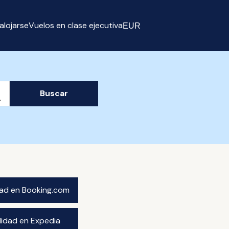
alojarse
Vuelos en clase ejecutiva
EUR
Select currency
Buscar
idad en Booking.com
ilidad en Expedia