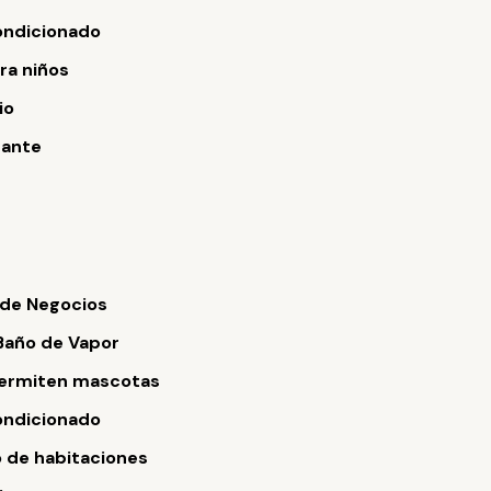
ondicionado
ara niños
io
rante
 de Negocios
Baño de Vapor
permiten mascotas
ondicionado
o de habitaciones