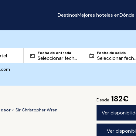
Destinos
Mejores hoteles en
Dónde 
Fecha de entrada
Fecha de salida
g.com
182€
Desde
ndsor
Sir Christopher Wren
Ver disponibil
Ver disponib