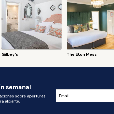
Gilbey's
The Eton Mess
tín semanal
izaciones sobre aperturas
a alojarte.