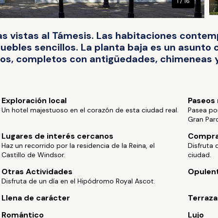
1 / 16
as vistas al Támesis. Las habitaciones conte
uebles sencillos. La planta baja es un asunt
os, completos con antigüedades, chimeneas 
Exploración local
Paseos 
Un hotel majestuoso en el corazón de esta ciudad real.
Pasea por 
Gran Par
Lugares de interés cercanos
Compra
Haz un recorrido por la residencia de la Reina, el
Disfruta 
Castillo de Windsor.
ciudad.
Otras Actividades
Opulen
Disfruta de un día en el Hipódromo Royal Ascot.
Llena de carácter
Terraza
Romántico
Lujo