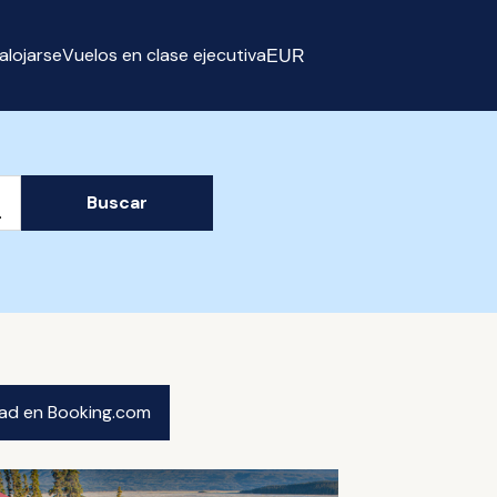
alojarse
Vuelos en clase ejecutiva
EUR
Select currency
Buscar
idad en Booking.com