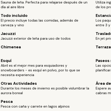
Sauna de leña. Perfecta para relajarse después de un
Utiliza i
día al aire libre
de los pr
Todo incluido
Estanci
El precio incluye todas las comidas, además de
Los paqu
cerveza y vino
entre 3 y
Jacuzzi
Traslad
Jacuzzi exterior de leña para uso de todos
En jet pr
Chimenea
Terraza
Esquí
Paseos 
Abril es el mejor mes para esquiadores y
Las opcio
snowboarders - es esquí en polvo, por lo que se
planifica
necesita experiencia
Otras Actividades
Área de
Durante los meses de invierno es posible vislumbrar la
Espere av
aurora boreal
cabras m
Pesca
Pesca con caña y carrete en lagos alpinos