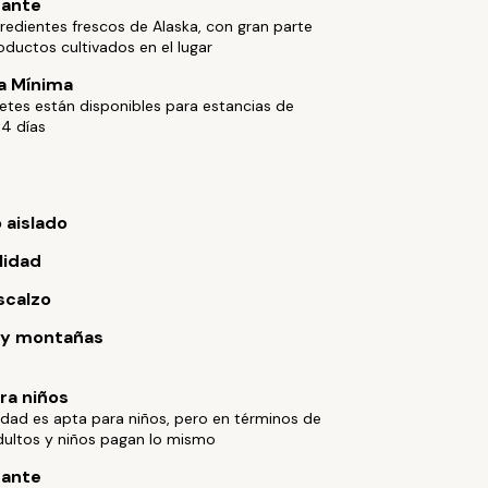
rante
ngredientes frescos de Alaska, con gran parte
oductos cultivados en el lugar
a Mínima
etes están disponibles para estancias de
 4 días
 aislado
lidad
scalzo
 y montañas
ara niños
dad es apta para niños, pero en términos de
adultos y niños pagan lo mismo
rante