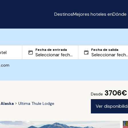
Destinos
Mejores hoteles en
Dónde 
Fecha de entrada
Fecha de salida
g.com
3706€
Desde
Alaska
Ultima Thule Lodge
Ver disponibil