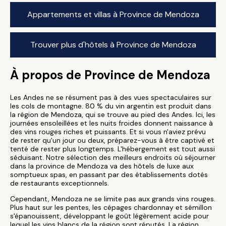
Appartements et villas à Province de Mendoza
Trouver plus d'hôtels à Province de Mendoza
À propos de Province de Mendoza
Les Andes ne se résument pas à des vues spectaculaires sur
les cols de montagne. 80 % du vin argentin est produit dans
la région de Mendoza, qui se trouve au pied des Andes. Ici, les
journées ensoleillées et les nuits froides donnent naissance à
des vins rouges riches et puissants. Et si vous n'aviez prévu
de rester qu'un jour ou deux, préparez-vous à être captivé et
tenté de rester plus longtemps. L'hébergement est tout aussi
séduisant. Notre sélection des meilleurs endroits où séjourner
dans la province de Mendoza va des hôtels de luxe aux
somptueux spas, en passant par des établissements dotés
de restaurants exceptionnels.
Cependant, Mendoza ne se limite pas aux grands vins rouges.
Plus haut sur les pentes, les cépages chardonnay et sémillon
s'épanouissent, développant le goût légèrement acide pour
lequel les vins blancs de la région sont réputés. La région