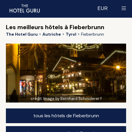
EUR
Select currency
Les meilleurs hôtels à Fieberbrunn
The Hotel Guru
Autriche
Tyrol
Fieberbrunn
crédit:
Image by Bernhard Schmiderer f
tous les hôtels de Fieberbrunn