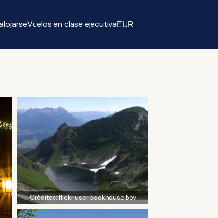
alojarse
Vuelos en clase ejecutiva
EUR
Select currency
Créditos:
flickr user bookhouse boy