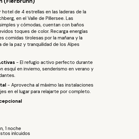
n (Fierbrunn)
hotel de 4 estrellas en las laderas de la
berg, en el Valle de Pillersee. Las
 simples y cómodas, cuentan con baños
evidos toques de color. Recarga energías
s comidas tirolesas por la mañana y la
a de la paz y tranquilidad de los Alpes
Activas
- El refugio activo perfecto durante
n esquí en invierno, senderismo en verano y
dantes.
otal
- Aprovecha al máximo las instalaciones
es en el lugar para relajarte por completo.
cepcional
ón, 1 noche
stos inlcuidos