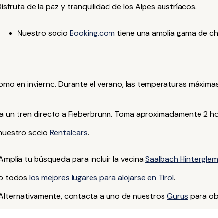
isfruta de la paz y tranquilidad de los Alpes austríacos.
Nuestro socio
Booking.com
tiene una amplia gama de ch
omo en invierno. Durante el verano, las temperaturas máximas 
a un tren directo a Fieberbrunn. Toma aproximadamente 2 ho
 nuestro socio
Rentalcars
.
Amplía tu búsqueda para incluir la vecina
Saalbach Hintergle
o todos
los mejores lugares para alojarse en Tirol
.
Alternativamente, contacta a uno de nuestros
Gurus
para ob