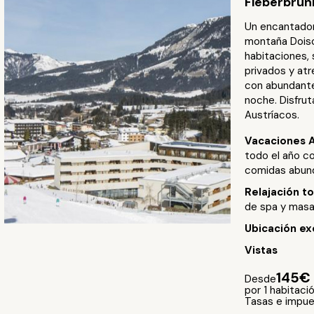
Fieberbrun
Un encantador 
montaña Doisch
habitaciones,
privados y atr
con abundante
noche. Disfrut
Austríacos.
Vacaciones 
todo el año co
comidas abun
Relajación t
de spa y masaj
Ubicación ex
Vistas
145€
Desde
por 1 habitaci
Tasas e impue