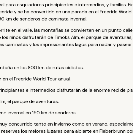
al para esquiadores principiantes e intermedios, y familias. 
ride y se ha convertido en una parada en el Freeride World To
50 km de senderos de caminata invernal.
rrite en el valle, las montañas se convierten en un punto cal
 los niños disfrutarán de Timoks Alm, el parque de aventuras
as caminatas y los impresionantes lagos para nadar y pasear
ntaña en los 800 km de rutas ciclistas.
r en el Freeride World Tour anual.
incipiantes e intermedios disfrutarán de la enorme red de pist
lm, el parque de aventuras.
mo invernal en 150 km de senderos.
 muy concurrido tanto en invierno como en verano, especialm
eserves los mejores lugares para alojarte en Fieberbrunn con