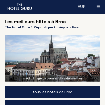
EUR
Select currency
Les meilleurs hôtels à Brno
The Hotel Guru
République tchèque
Brno
crédit:
Image by Leonhard Neiderwimmer
tous les hôtels de Brno