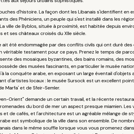
ttes aux séjours urbains sophistiqués.
ches d'histoire. La façon dont les Libanais s'identifient en e
ants des Phéniciens, un peuple qui s'est installé dans les rég
La ville de Byblos, située à proximité, est habitée depuis env
 et ses châteaux croisés du XIIe siècle.
e ait été endommagée par des conflits civils qui ont duré des 
 un véritable testament pour ce pays. Prenez le temps de parco
présente des mosaïques byzantines, des bains romains, des mo
possède des musées fascinants, en particulier le musée nationa
'à la conquête arabe, en exposant un large éventail d'objets 
nt d'artistes locaux : le musée Sursock est un excellent poi
de Marfa' et de Sfeir-Semler.
n-Orient" demande un certain travail, et la récente restaurat
promenades du bord de mer un aspect presque miamien. Les v
t de cafés, et l'architecture est un agréable mélange de styl
rabe est symbolique de la ville dans son ensemble. De nombre
ibanais dans le même souffle lorsque vous vous promenez dans 