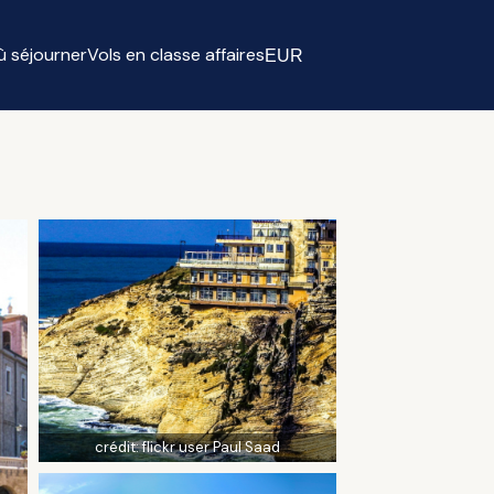
ù séjourner
Vols en classe affaires
EUR
Select currency
crédit:
flickr user Paul Saad