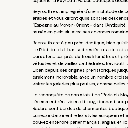
séjourner à Beyrouth va des boutiques douille
Beyrouth est imprégnée d'une multitude de cou
arabes et vous diront qu'ils sont les descend
l'Espagne au Moyen-Orient - dans l'Antiquité. 
musée en plein air, avec ses colonnes romaines
Beyrouth est à peu près identique, bien qu'ell
de l'histoire du Liban soit restée intacte est
qui s'étend sur près de trois kilomètres et 
vétustes et de vieilles cathédrales. Beyrouth 
Liban depuis ses origines préhistoriques jusqu
également incroyable, avec un nombre croissa
visiter les galeries plus petites, comme celles 
La reconquête de son statut de "Paris du Moye
récemment rénové en dit long, donnant aux 
Badaro sont bordés de charmantes boutiques e
curieuse danse entre les styles européen et a
pouvez entendre parler français, anglais et l