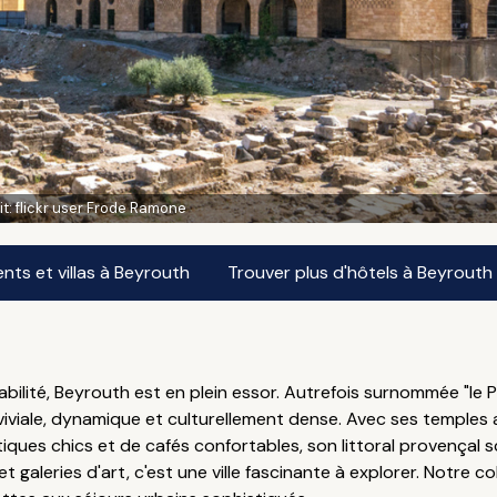
it:
flickr user Frode Ramone
ts et villas à Beyrouth
Trouver plus d'hôtels à Beyrouth
abilité, Beyrouth est en plein essor. Autrefois surnommée "le 
iviale, dynamique et culturellement dense. Avec ses temples an
es chics et de cafés confortables, son littoral provençal sci
galeries d'art, c'est une ville fascinante à explorer. Notre co