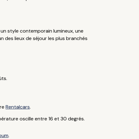
s un style contemporain lumineux, une
un des lieux de séjour les plus branchés
ûts.
ire
Rentalcars
.
pérature oscille entre 16 et 30 degrés.
oum
.