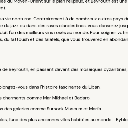
ifiée du Moyen-Orient sur le plan religieux, et Beyrouth est une 
nt.
a vie nocturne. Contrairement à de nombreux autres pays du M
oue du jazz ou dans des raves clandestines, vous danserez jusq
uit l'un des meilleurs vins rosés au monde. Pour soigner votre
us, du fattoush et des falafels, que vous trouverez en abonda
ne de Beyrouth, en passant devant des mosaïques byzantines,
longez-vous dans l'histoire fascinante du Liban.
iers charmants comme Mar Mikhael et Badaro.
ans des galeries comme Sursock Museum et Marfa.
os, l'une des plus anciennes villes habitées au monde - Byblos