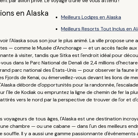
ent par avion privé. Le voyage d'une vie vous attend !
ions en Alaska
Meilleurs Lodges en Alaska
Meilleurs Resorts Tout Inclus en A
oir l'Alaska sous son jour le plus animé. La ville propose un
tes — comme le Musée d'Anchorage — et un accès facile aux mer
nante à visiter, tandis que Sitka est l'endroit idéal pour décou
rez-vous dans le Parc National de Denali de 2,4 millions d'hecta
grand parc national des États-Unis — pour observer la faune i
des Fjords de Kenai, ou émerveillez-vous devant les lions de m
L'Alaska déborde d'opportunités pour la randonnée, l'escalade, 
 l'île de Kodiak ou empruntez la ligne de chemin de fer la plu
attirés vers le nord par la perspective de trouver de l'or et 
es voyageurs de tous âges, l'Alaska est une destination incro
z une chambre — ou une cabane — dans l'un des meilleurs endr
e souffle. Il y a aussi une gamme passionnante d'événements 