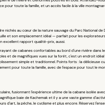
ierre de rivière et d'énormes poutres en bois. Attendez-vou
e pour toute la famille, et un accès facile à la ville montagna
e nichés au cœur de la nature sauvage du Parc National de De
lle et son emplacement idéal — parfait pour les explorateur
n excellent rapport qualité-prix, aussi.
ayant de cabanes confortables au bord d'une rivière dans le
bles et de magnifiques vues sur la forêt, c'est un endroit idé
issement simple et traditionnel. Points forts : la délicieuse c
ement pour toute la famille, avec de l'espace pour tout le m
ulaire, fusionnant l'expérience ultime de la cabane isolée ave
gnifique baie de Kachemak et il y a une vaste gamme d'activi
urs d'art, la pêche, le cyclisme et plus encore. Réservez l'en