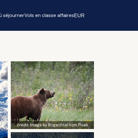
ù séjourner
Vols en classe affaires
EUR
Select currency
crédit:
Image by Brigachtal from Pixab