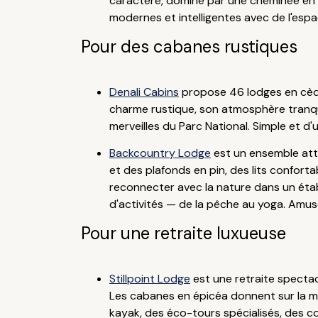
caractère, dominé par une cheminée en p
modernes et intelligentes avec de l'espac
Pour des cabanes rustiques
Denali Cabins
propose 46 lodges en cèdr
charme rustique, son atmosphère tranqui
merveilles du Parc National. Simple et d'u
Backcountry Lodge
est un ensemble attr
et des plafonds en pin, des lits conforta
reconnecter avec la nature dans un établ
d'activités — de la pêche au yoga. Amus
Pour une retraite luxueuse
Stillpoint Lodge
est une retraite spectac
Les cabanes en épicéa donnent sur la ma
kayak, des éco-tours spécialisés, des co