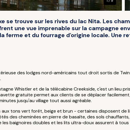
1 / 9
e se trouve sur les rives du lac Nita. Les cha
frent une vue imprenable sur la campagne envi
a ferme et du fourrage d'origine locale. Une retr
euse des lodges nord-américains tout droit sortis de Twin Pea
.
gne Whistler et de la télécabine Creekside, c'est un lieu pr
e navette gratuite permet aux clients de se déplacer facilement,
inutes jusqu'au village tout aussi agréable.
x tons vert forêt, beige et brun - certaines disposent de lits
côtés des cheminées en pierre de basalte, des sols chauffants,
que les baignoires doubles et les lits ultra-doux assurent à tou