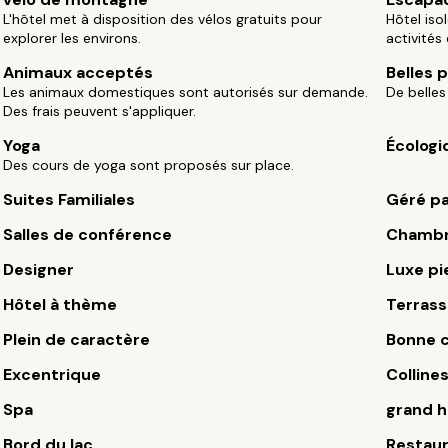
L'hôtel met à disposition des vélos gratuits pour
Hôtel iso
explorer les environs.
activités 
Animaux acceptés
Belles
Les animaux domestiques sont autorisés sur demande.
De belles
Des frais peuvent s'appliquer.
Yoga
Écologi
Des cours de yoga sont proposés sur place.
Suites Familiales
Géré pa
Salles de conférence
Chambr
Designer
Luxe pi
Hôtel à thème
Terrass
Plein de caractère
Bonne c
Excentrique
Colline
Spa
grand h
Bord du lac
Restau