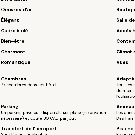
Oeuvres d'art
Boutiq
Élégant
Salle de
Cadre isolé
Accès 
Bien-être
Contem
Charmant
Climati
Romantique
Vues
Chambres
Adapté 
77 chambres dans cet hôtel
Tous les 
de moins 
l'utilisat
Parking
Animau
Un parking privé est disponible sur place (réservation
Les anim
nécessaire) et coûte 30 CAD par jour.
Des frais
Transfert de l'aéroport
Piscine
Supplément applicable.
Piscine e