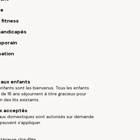
ue
 fitness
handicapés
porain
sation
aux enfants
enfants sont les bienvenus. Tous les enfants
de 18 ans séjournent à titre gracieux pour
ion des lits existants.
x acceptés
aux domestiques sont autorisés sur demande.
 peuvent s'appliquer.
xtérieure chauffée.