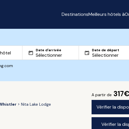
Destinations
Meilleurs hôtels à
O
Date d'arrivée
Date de départ
ing.com
317
A partir de
Whistler
Nita Lake Lodge
Vérifier la disp
Vérifier la di