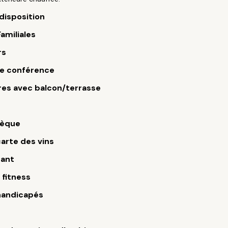
 disposition
Familiales
rs
de conférence
es avec balcon/terrasse
hèque
arte des vins
rant
 fitness
handicapés