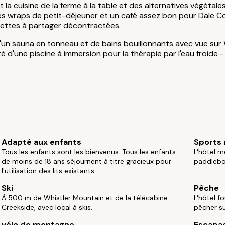
la cuisine de la ferme à la table et des alternatives végétales
des wraps de petit-déjeuner et un café assez bon pour Dale C
siettes à partager décontractées.
un sauna en tonneau et de bains bouillonnants avec vue sur Wh
 d'une piscine à immersion pour la thérapie par l'eau froide 
Adapté aux enfants
Sports 
Tous les enfants sont les bienvenus. Tous les enfants
L'hôtel m
de moins de 18 ans séjournent à titre gracieux pour
paddleboa
l'utilisation des lits existants.
Ski
Pêche
À 500 m de Whistler Mountain et de la télécabine
L'hôtel f
Creekside, avec local à skis.
pêcher sur
vélo de montagne
Escapa