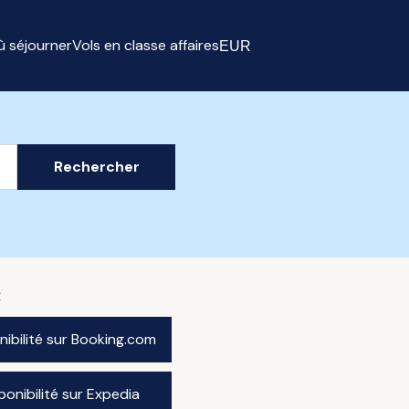
ù séjourner
Vols en classe affaires
EUR
Select currency
Rechercher
€
onibilité sur Booking.com
sponibilité sur Expedia