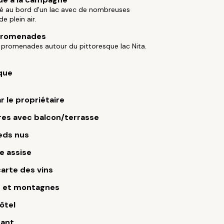
lé au bord d'un lac avec de nombreuses
de plein air.
 promenades
 promenades autour du pittoresque lac Nita.
que
r le propriétaire
es avec balcon/terrasse
eds nus
e assise
arte des vins
s et montagnes
ôtel
rant