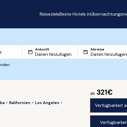
Reiseziele
Beste Hotels in
Übernachtungsmö
Ankunft
Abreise
inden
321€
ab
ika
Kalifornien
Los Angeles
Verfügbarkeit 
Verfügbarkei