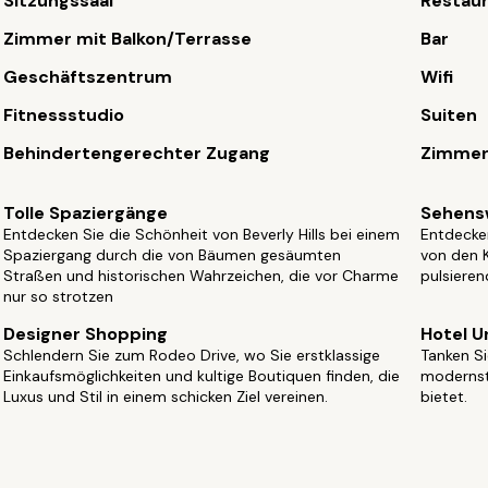
Sitzungssaal
Restaur
Zimmer mit Balkon/Terrasse
Bar
Geschäftszentrum
Wifi
Fitnessstudio
Suiten
Behindertengerechter Zugang
Zimmer
Tolle Spaziergänge
Sehensw
Entdecken Sie die Schönheit von Beverly Hills bei einem
Entdecken
Spaziergang durch die von Bäumen gesäumten
von den 
Straßen und historischen Wahrzeichen, die vor Charme
pulsieren
nur so strotzen
Designer Shopping
Hotel U
Schlendern Sie zum Rodeo Drive, wo Sie erstklassige
Tanken Si
Einkaufsmöglichkeiten und kultige Boutiquen finden, die
modernst
Luxus und Stil in einem schicken Ziel vereinen.
bietet.