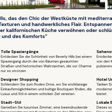
1 / 18
 Hills, das den Chic der Westküste mit medite
 Texturen und handwerkliches Flair. Entspannen
er kalifornischen Küche verwöhnen oder schlürfe
z und des Komforts”
Tolle Spaziergänge
Sehensw
Entdecken Sie die Schönheit von Beverly Hills bei einem
Entdecken
Spaziergang durch die von Bäumen gesäumten
von den 
Straßen und historischen Wahrzeichen, die vor Charme
pulsieren
nur so strotzen
Designer Shopping
Hotel U
Schlendern Sie zum Rodeo Drive, wo Sie erstklassige
Tanken Si
Einkaufsmöglichkeiten und kultige Boutiquen finden, die
modernst
Luxus und Stil in einem schicken Ziel vereinen.
bietet.
Stadt-Stil
Lokale 
Genießen Sie luxuriöse Zimmer, eine beeindruckende
Dieses sc