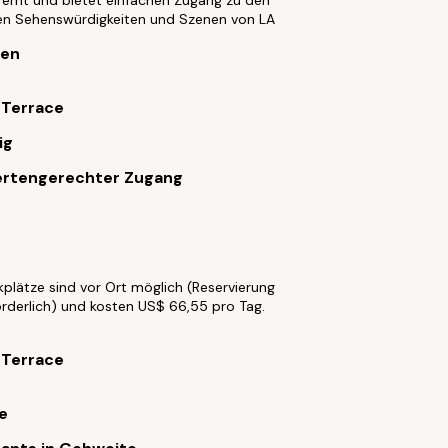
fernt und bietet einfachen Zugang zu den
n Sehenswürdigkeiten und Szenen von LA
ten
 Terrace
ig
ertengerechter Zugang
kplätze sind vor Ort möglich (Reservierung
orderlich) und kosten US$ 66,55 pro Tag.
 Terrace
e