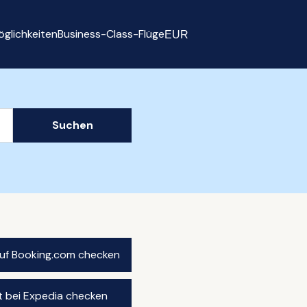
glichkeiten
Business-Class-Flüge
EUR
Select currency
Suchen
auf Booking.com checken
t bei Expedia checken