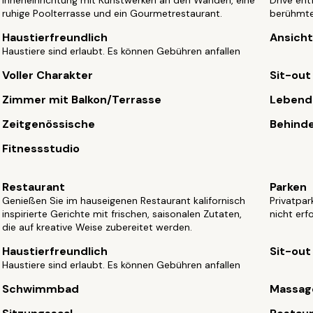
Inneneinrichtung mit Kunstwerken an den Wänden, eine
Drive ent
ruhige Poolterrasse und ein Gourmetrestaurant.
berühmte
Haustierfreundlich
Ansich
Haustiere sind erlaubt. Es können Gebühren anfallen
Voller Charakter
Sit-out
Zimmer mit Balkon/Terrasse
Lebend
Zeitgenössische
Behind
Fitnessstudio
Restaurant
Parken
Genießen Sie im hauseigenen Restaurant kalifornisch
Privatpar
inspirierte Gerichte mit frischen, saisonalen Zutaten,
nicht erf
die auf kreative Weise zubereitet werden.
Haustierfreundlich
Sit-out
Haustiere sind erlaubt. Es können Gebühren anfallen
Schwimmbad
Massag