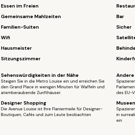
Essen im Freien
Restaur
Gemeinsame Mahlzeiten
Bar
Familien-Suiten
Sicher
Wifi
Satelli
Hausmeister
Behind
Sitzungszimmer
Kinderf
Sehenswürdigkeiten in der Nähe
Andere 
Steigen Sie in die Metro Louise ein und erreichen Sie
Spaziere
den Grand Place in wenigen Minuten für Waffeln und
Parlamen
atemberaubende Zunfthäuser.
des EU-Vi
Designer Shopping
Musee
Die Avenue Louise ist Ihre Flaniermeile für Designer-
Spaziere
Boutiquen, Cafés und zum Leute beobachten
in surrea
ein