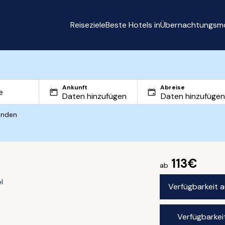
Reiseziele
Beste Hotels in
Übernachtungsmö
Ankunft
Abreise
inden
113€
ab
l
Verfügbarkeit 
Verfügbarkei