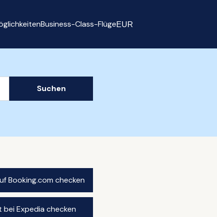
glichkeiten
Business-Class-Flüge
EUR
Select currency
Suchen
auf Booking.com checken
t bei Expedia checken