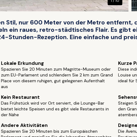
1 / 10
en Stil, nur 600 Meter von der Metro entfernt, 
n ein raues, retro-städtisches Flair. Es gibt e
 24-Stunden-Rezeption. Eine einfache und pre
Lokale Erkundung
Kurze P
Spazieren Sie 20 Minuten zum Magritte-Museum oder
Diese ind
zum EU-Parlament und schlendern Sie 2 km zum Grand
Louise un
Place von diesem ruhigen, gut gelegenen Aufenthalt
ideal für
aus
Kein Restaurant
Sehensw
Das Frühstück wird vor Ort serviert, die Lounge-Bar
Steigen S
bietet leichte Speisen und es gibt viele Restaurants in
den Grand
der Nähe
atembera
Andere Aktivitäten
Design
Spazieren Sie 20 Minuten bis zum Europäischen
Die Avenu