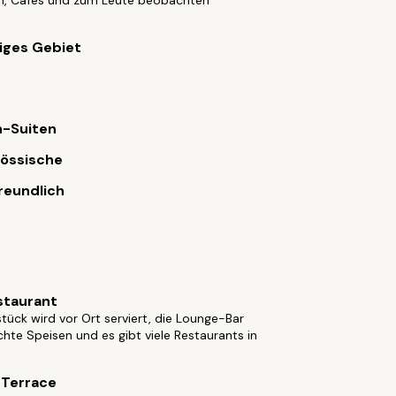
n, Cafés und zum Leute beobachten
iges Gebiet
n-Suiten
össische
reundlich
staurant
tück wird vor Ort serviert, die Lounge-Bar
ichte Speisen und es gibt viele Restaurants in
 Terrace