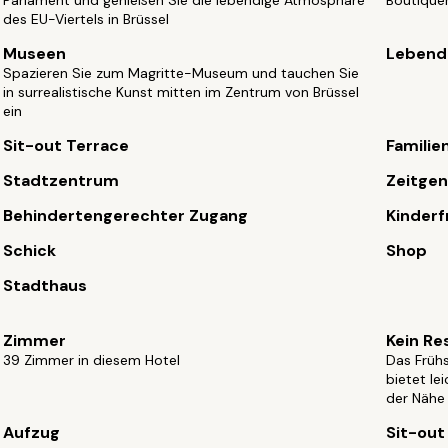
Parlament und genießen Sie die lebendige Atmosphäre
Boutique
des EU-Viertels in Brüssel
Museen
Lebend
Spazieren Sie zum Magritte-Museum und tauchen Sie
in surrealistische Kunst mitten im Zentrum von Brüssel
ein
Sit-out Terrace
Familie
Stadtzentrum
Zeitgen
Behindertengerechter Zugang
Kinderf
Schick
Shop
Stadthaus
Zimmer
Kein Re
39 Zimmer in diesem Hotel
Das Frühs
bietet le
der Nähe
Aufzug
Sit-out