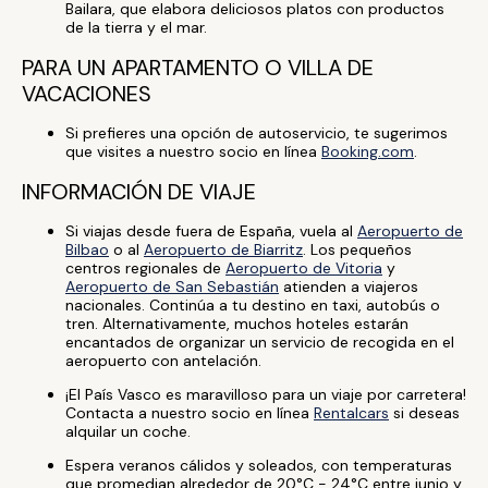
Bailara, que elabora deliciosos platos con productos
de la tierra y el mar.
PARA UN APARTAMENTO O VILLA DE
VACACIONES
Si prefieres una opción de autoservicio, te sugerimos
que visites a nuestro socio en línea
Booking.com
.
INFORMACIÓN DE VIAJE
Si viajas desde fuera de España, vuela al
Aeropuerto de
Bilbao
o al
Aeropuerto de Biarritz
. Los pequeños
centros regionales de
Aeropuerto de Vitoria
y
Aeropuerto de San Sebastián
atienden a viajeros
nacionales. Continúa a tu destino en taxi, autobús o
tren. Alternativamente, muchos hoteles estarán
encantados de organizar un servicio de recogida en el
aeropuerto con antelación.
¡El País Vasco es maravilloso para un viaje por carretera!
Contacta a nuestro socio en línea
Rentalcars
si deseas
alquilar un coche.
Espera veranos cálidos y soleados, con temperaturas
que promedian alrededor de 20°C - 24°C entre junio y