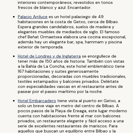
interiores contemporáneos, revestidos en tonos
frescos de blanco y azul. Encantador.
Palacio Arriluce
es un hotel palaciego de 49
habitaciones en la costa de Getxo, cerca de Bilbao.
Espera grandes candelabros, suelos de madera y
elegantes muebles de mediados de siglo. El famoso
chef Beñat Ormaetxea elabora una cocina excepcional,
además hay un elegante bar, spa, hammam y piscina
exterior de temporada.
Hotel de Londres y de Inglaterra
se enorgullece de
tener más de 150 años de historia. También con vistas
a la Bahía de La Concha, este hotel emblemático tiene
167 habitaciones y suites generosamente
proporcionadas, decoradas con muebles tradicionales,
textiles estampados y balcones privados. Deléitate
con especialidades vascas en el restaurante antes de
pasear por el paseo marítimo por la noche.
Hotel Embarcadero
tiene vista al puerto en Getxo, a
solo un breve viaje en metro del centro de Bilbao. A
pocos pasos de la Playa de Ereaga, este lugar moderno
cuenta con habitaciones frente al mar con balcones
privados, un restaurante elegante y fácil acceso a una
serie de excelentes restaurantes de mariscos. Para
aquellos que buscan un equilibrio entre Bilbao y la