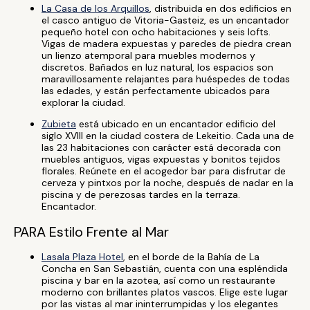
La Casa de los Arquillos
, distribuida en dos edificios en
el casco antiguo de Vitoria-Gasteiz, es un encantador
pequeño hotel con ocho habitaciones y seis lofts.
Vigas de madera expuestas y paredes de piedra crean
un lienzo atemporal para muebles modernos y
discretos. Bañados en luz natural, los espacios son
maravillosamente relajantes para huéspedes de todas
las edades, y están perfectamente ubicados para
explorar la ciudad.
Zubieta
está ubicado en un encantador edificio del
siglo XVIII en la ciudad costera de Lekeitio. Cada una de
las 23 habitaciones con carácter está decorada con
muebles antiguos, vigas expuestas y bonitos tejidos
florales. Reúnete en el acogedor bar para disfrutar de
cerveza y pintxos por la noche, después de nadar en la
piscina y de perezosas tardes en la terraza.
Encantador.
PARA Estilo Frente al Mar
Lasala Plaza Hotel
, en el borde de la Bahía de La
Concha en San Sebastián, cuenta con una espléndida
piscina y bar en la azotea, así como un restaurante
moderno con brillantes platos vascos. Elige este lugar
por las vistas al mar ininterrumpidas y los elegantes