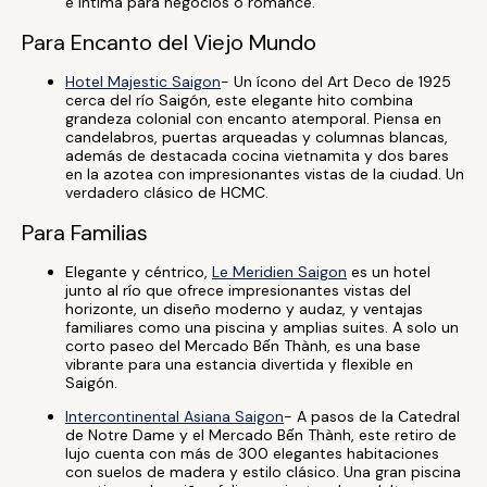
e íntima para negocios o romance.
Para Encanto del Viejo Mundo
Hotel Majestic Saigon
- Un ícono del Art Deco de 1925
cerca del río Saigón, este elegante hito combina
grandeza colonial con encanto atemporal. Piensa en
candelabros, puertas arqueadas y columnas blancas,
además de destacada cocina vietnamita y dos bares
en la azotea con impresionantes vistas de la ciudad. Un
verdadero clásico de HCMC.
Para Familias
Elegante y céntrico,
Le Meridien Saigon
es un hotel
junto al río que ofrece impresionantes vistas del
horizonte, un diseño moderno y audaz, y ventajas
familiares como una piscina y amplias suites. A solo un
corto paseo del Mercado Bến Thành, es una base
vibrante para una estancia divertida y flexible en
Saigón.
Intercontinental Asiana Saigon
- A pasos de la Catedral
de Notre Dame y el Mercado Bến Thành, este retiro de
lujo cuenta con más de 300 elegantes habitaciones
con suelos de madera y estilo clásico. Una gran piscina