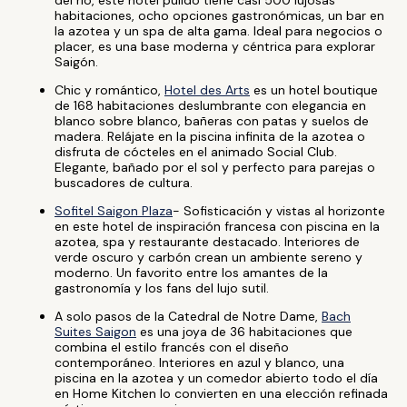
del río, este hotel pulido tiene casi 500 lujosas
habitaciones, ocho opciones gastronómicas, un bar en
la azotea y un spa de alta gama. Ideal para negocios o
placer, es una base moderna y céntrica para explorar
Saigón.
Chic y romántico,
Hotel des Arts
es un hotel boutique
de 168 habitaciones deslumbrante con elegancia en
blanco sobre blanco, bañeras con patas y suelos de
madera. Relájate en la piscina infinita de la azotea o
disfruta de cócteles en el animado Social Club.
Elegante, bañado por el sol y perfecto para parejas o
buscadores de cultura.
Sofitel Saigon Plaza
- Sofisticación y vistas al horizonte
en este hotel de inspiración francesa con piscina en la
azotea, spa y restaurante destacado. Interiores de
verde oscuro y carbón crean un ambiente sereno y
moderno. Un favorito entre los amantes de la
gastronomía y los fans del lujo sutil.
A solo pasos de la Catedral de Notre Dame,
Bach
Suites Saigon
es una joya de 36 habitaciones que
combina el estilo francés con el diseño
contemporáneo. Interiores en azul y blanco, una
piscina en la azotea y un comedor abierto todo el día
en Home Kitchen lo convierten en una elección refinada