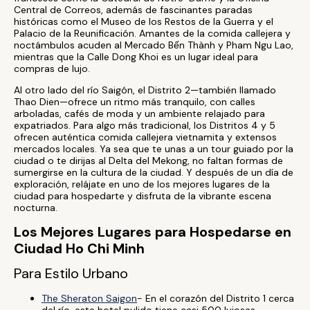
Central de Correos, además de fascinantes paradas
históricas como el Museo de los Restos de la Guerra y el
Palacio de la Reunificación. Amantes de la comida callejera y
noctámbulos acuden al Mercado Bến Thành y Pham Ngu Lao,
mientras que la Calle Dong Khoi es un lugar ideal para
compras de lujo.
Al otro lado del río Saigón, el Distrito 2—también llamado
Thao Dien—ofrece un ritmo más tranquilo, con calles
arboladas, cafés de moda y un ambiente relajado para
expatriados. Para algo más tradicional, los Distritos 4 y 5
ofrecen auténtica comida callejera vietnamita y extensos
mercados locales. Ya sea que te unas a un tour guiado por la
ciudad o te dirijas al Delta del Mekong, no faltan formas de
sumergirse en la cultura de la ciudad. Y después de un día de
exploración, relájate en uno de los mejores lugares de la
ciudad para hospedarte y disfruta de la vibrante escena
nocturna.
Los Mejores Lugares para Hospedarse en
Ciudad Ho Chi Minh
Para Estilo Urbano
The Sheraton Saigon
- En el corazón del Distrito 1 cerca