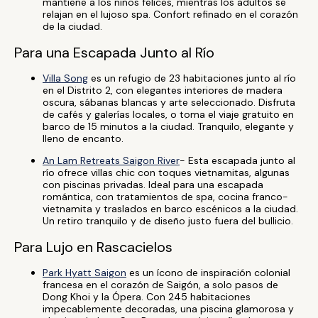
mantiene a los niños felices, mientras los adultos se
relajan en el lujoso spa. Confort refinado en el corazón
de la ciudad.
Para una Escapada Junto al Río
Villa Song
es un refugio de 23 habitaciones junto al río
en el Distrito 2, con elegantes interiores de madera
oscura, sábanas blancas y arte seleccionado. Disfruta
de cafés y galerías locales, o toma el viaje gratuito en
barco de 15 minutos a la ciudad. Tranquilo, elegante y
lleno de encanto.
An Lam Retreats Saigon River
- Esta escapada junto al
río ofrece villas chic con toques vietnamitas, algunas
con piscinas privadas. Ideal para una escapada
romántica, con tratamientos de spa, cocina franco-
vietnamita y traslados en barco escénicos a la ciudad.
Un retiro tranquilo y de diseño justo fuera del bullicio.
Para Lujo en Rascacielos
Park Hyatt Saigon
es un ícono de inspiración colonial
francesa en el corazón de Saigón, a solo pasos de
Dong Khoi y la Ópera. Con 245 habitaciones
impecablemente decoradas, una piscina glamorosa y