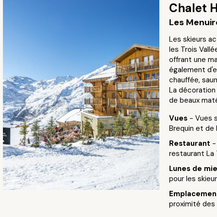
Chalet H
Les Menuire
Les skieurs ac
les Trois Vallé
offrant une ma
également d'ex
chauffée, sau
La décoration 
de beaux matér
Vues
- Vues 
Brequin et de 
Restaurant
-
restaurant La 
Lunes de mi
pour les skieu
Emplacement
proximité des