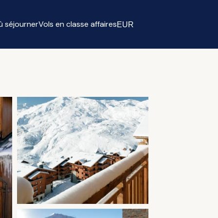
ù séjourner
Vols en classe affaires
EUR
Select currency