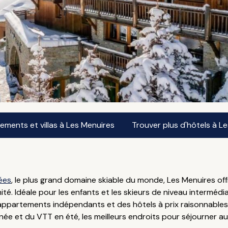
ments et villas à Les Menuires
Trouver plus d'hôtels à L
lées
, le plus grand domaine skiable du monde, Les Menuires of
té. Idéale pour les enfants et les skieurs de niveau intermédi
artements indépendants et des hôtels à prix raisonnables) e
nnée et du VTT en été, les meilleurs endroits pour séjourner 