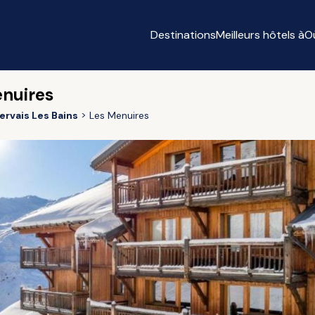
Destinations
Meilleurs hôtels à
O
enuires
ervais Les Bains
Les Menuires