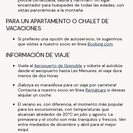
piscina climatizada, sauna y hammam. Un lugar
encantador para huéspedes de todas las edades, con
vistas panorámicas a la montaña.
PARA UN APARTAMENTO O CHALET DE
VACACIONES
Si prefieres una opción de autoservicio, te sugerimos
que visites a nuestro socio en línea
Booking.com
.
INFORMACIÓN DE VIAJE
Vuela al
Aeropuerto de Grenoble
y súbete al autobús
desde el aeropuerto hasta Les Menuires; el viaje dura
menos de dos horas.
¡Saboya es maravillosa para un viaje por carretera!
Contacta a nuestro socio en línea
Rentalcars
si deseas
alquilar un coche.
El verano es, con diferencia, el momento más popular
para los excursionistas, con temperaturas que
alcanzan alrededor de 20°C en julio y agosto. La
primavera y el otoño son más tranquilos y frescos. Ven
entre mediados de diciembre y abril para el mejor
esquí.