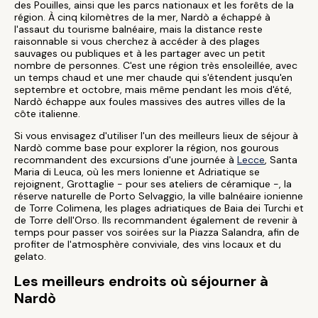
des Pouilles, ainsi que les parcs nationaux et les forêts de la
région. À cinq kilomètres de la mer, Nardò a échappé à
l'assaut du tourisme balnéaire, mais la distance reste
raisonnable si vous cherchez à accéder à des plages
sauvages ou publiques et à les partager avec un petit
nombre de personnes. C'est une région très ensoleillée, avec
un temps chaud et une mer chaude qui s'étendent jusqu'en
septembre et octobre, mais même pendant les mois d'été,
Nardò échappe aux foules massives des autres villes de la
côte italienne.
Si vous envisagez d'utiliser l'un des meilleurs lieux de séjour à
Nardò comme base pour explorer la région, nos gourous
recommandent des excursions d'une journée à
Lecce
, Santa
Maria di Leuca, où les mers Ionienne et Adriatique se
rejoignent, Grottaglie - pour ses ateliers de céramique -, la
réserve naturelle de Porto Selvaggio, la ville balnéaire ionienne
de Torre Colimena, les plages adriatiques de Baia dei Turchi et
de Torre dell'Orso. Ils recommandent également de revenir à
temps pour passer vos soirées sur la Piazza Salandra, afin de
profiter de l'atmosphère conviviale, des vins locaux et du
gelato.
Les meilleurs endroits où séjourner à
Nardò