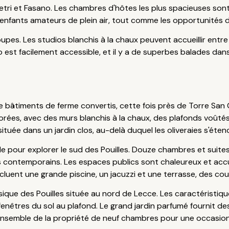
etri et Fasano. Les chambres d'hôtes les plus spacieuses sont t
es enfants amateurs de plein air, tout comme les opportunités
oupes. Les studios blanchis à la chaux peuvent accueillir entre
o est facilement accessible, et il y a de superbes balades dans
e bâtiments de ferme convertis, cette fois près de Torre San G
ées, avec des murs blanchis à la chaux, des plafonds voûtés 
 située dans un jardin clos, au-delà duquel les oliveraies s'ét
e pour explorer le sud des Pouilles. Douze chambres et suite
s contemporains. Les espaces publics sont chaleureux et accuei
incluent une grande piscine, un jacuzzi et une terrasse, des cou
ique des Pouilles située au nord de Lecce. Les caractéristiques
nêtres du sol au plafond. Le grand jardin parfumé fournit des
l'ensemble de la propriété de neuf chambres pour une occasion