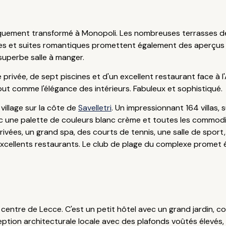
quement transformé à Monopoli. Les nombreuses terrasses de l'
es et suites romantiques promettent également des aperçus d
 superbe salle à manger.
rivée, de sept piscines et d'un excellent restaurant face à l'
 tout comme l'élégance des intérieurs. Fabuleux et sophistiqué.
village sur la côte de
Savelletri
. Un impressionnant 164 villas
 une palette de couleurs blanc crème et toutes les commodit
rivées, un grand spa, des courts de tennis, une salle de sport,
e excellents restaurants. Le club de plage du complexe prome
centre de Lecce. C'est un petit hôtel avec un grand jardin, co
eption architecturale locale avec des plafonds voûtés élevés,