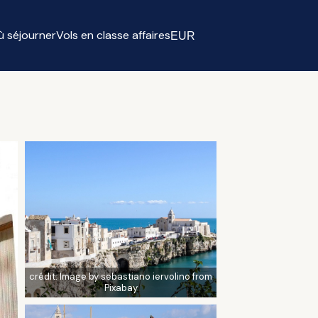
ù séjourner
Vols en classe affaires
EUR
Select currency
crédit:
Image by sebastiano iervolino from
Pixabay