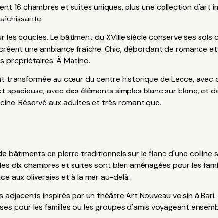
ment 16 chambres et suites uniques, plus une collection d'art 
aîchissante.
 les couples. Le bâtiment du XVIIIe siècle conserve ses sols c
créent une ambiance fraîche. Chic, débordant de romance et 
 propriétaires. À Matino.
nt transformée au cœur du centre historique de Lecce, avec d
spacieuse, avec des éléments simples blanc sur blanc, et des d
 piscine. Réservé aux adultes et très romantique.
de bâtiments en pierre traditionnels sur le flanc d'une colline
s dix chambres et suites sont bien aménagées pour les famil
ace aux oliveraies et à la mer au-delà.
djacents inspirés par un théâtre Art Nouveau voisin à Bari.
ases pour les familles ou les groupes d'amis voyageant ensemb