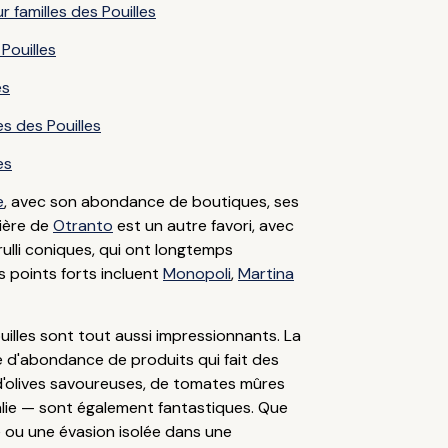
r familles des Pouilles
Pouilles
es
s des Pouilles
es
e
, avec son abondance de boutiques, ses
tière de
Otranto
est un autre favori, avec
rulli coniques, qui ont longtemps
es points forts incluent
Monopoli
,
Martina
Pouilles sont tout aussi impressionnants. La
ne d'abondance de produits qui fait des
s, d'olives savoureuses, de tomates mûres
talie — sont également fantastiques. Que
e ou une évasion isolée dans une