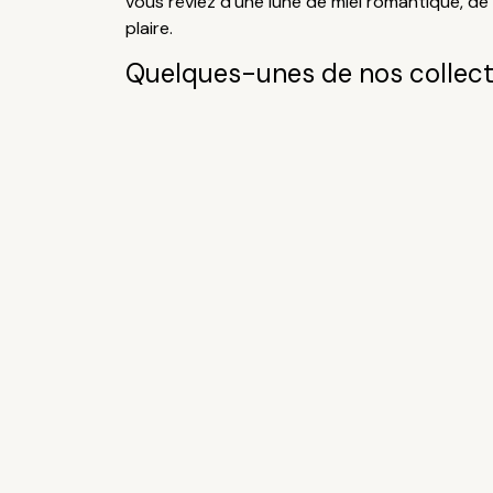
vous rêviez d'une lune de miel romantique, de
plaire.
Quelques-unes de nos collecti