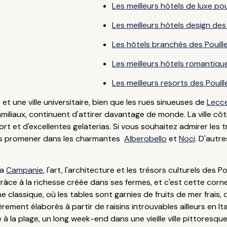
Les meilleurs hôtels de luxe pou
Les meilleurs hôtels design des 
Les hôtels branchés des Pouill
Les meilleurs hôtels romantique
Les meilleurs resorts des Pouill
é et une ville universitaire, bien que les rues sinueuses de
Lecc
miliaux, continuent d'attirer davantage de monde. La ville cô
rt et d'excellentes gelaterias. Si vous souhaitez admirer les t
ous promener dans les charmantes
Alberobello
et
Noci
. D'autr
la
Campanie
, l'art, l'architecture et les trésors culturels des 
 grâce à la richesse créée dans ses fermes, et c'est cette cor
nne classique, où les tables sont garnies de fruits de mer frai
rement élaborés à partir de raisins introuvables ailleurs en I
 la plage, un long week-end dans une vieille ville pittoresqu