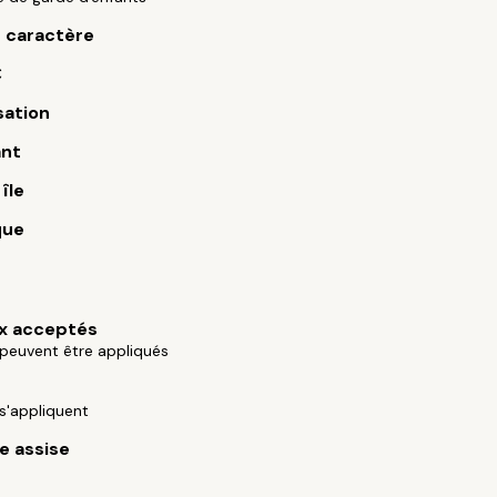
e caractère
€
sation
nt
île
que
x acceptés
 peuvent être appliqués
 s'appliquent
e assise