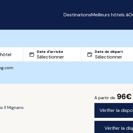
Destinations
Meilleurs hôtels à
O
Date d'arrivée
Date de départ
ing.com
96€
A partir de
is Il Mignano
Vérifier la disp
Vérifier la di