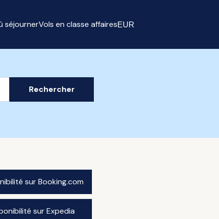
ù séjourner
Vols en classe affaires
EUR
Select currency
Rechercher
onibilité sur Booking.com
sponibilité sur Expedia