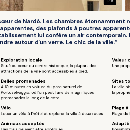
1 / 9
au cœur de Nardò. Les chambres étonnamment r
 apparentes, des plafonds à poutres apparent
tablissement lui confère un air contemporain. L
re autour d'un verre. Le chic de la ville.”
Exploration locale
Valeur 
Situé au cœur du centre historique, la plupart des
Une propr
attractions de la ville sont accessibles à pied.
Belles promenades
Sites t
À 10 minutes en voiture du parc naturel de
La ville 
Portoselvaggio, où l'on peut faire de magnifiques
la proprié
promenades le long de la côte.
Vélo
Plage à
Louer un vélo à l'hôtel et explorer la ville à deux roues
Plage de 
Animaux acceptés
Adapté 
Des frais peuvent être appliqués
Possibili