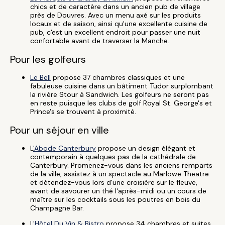
chics et de caractère dans un ancien pub de village
près de Douvres. Avec un menu axé sur les produits
locaux et de saison, ainsi qu'une excellente cuisine de
pub, c'est un excellent endroit pour passer une nuit
confortable avant de traverser la Manche.
Pour les golfeurs
Le Bell
propose 37 chambres classiques et une
fabuleuse cuisine dans un bâtiment Tudor surplombant
la rivière Stour à Sandwich. Les golfeurs ne seront pas
en reste puisque les clubs de golf Royal St. George's et
Prince's se trouvent à proximité.
Pour un séjour en ville
L
'Abode Canterbury
propose un design élégant et
contemporain à quelques pas de la cathédrale de
Canterbury. Promenez-vous dans les anciens remparts
de la ville, assistez à un spectacle au Marlowe Theatre
et détendez-vous lors d'une croisière sur le fleuve,
avant de savourer un thé l'après-midi ou un cours de
maître sur les cocktails sous les poutres en bois du
Champagne Bar.
L
'Hôtel Du Vin & Bistro
propose 34 chambres et suites