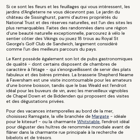
Si ce sont les fleurs et les feuillages qui vous intéressent, les
jardins d'Angleterre ne vous décevront pas. Le jardin du
château de Sissinghurst, parmi d'autres propriétés du
National Trust et des réserves naturelles, est l'un des sites les
plus remarquables. Faites des randonnées dans une région
d'une beauté naturelle exceptionnelle, parcourez à vélo le
sentier côtier des Vikings ou jouez 18 trous au Royal St
George's Golf Club de Sandwich, largement considéré
comme l'un des meilleurs parcours du pays.
Le Kent possède également son lot de pubs gastronomiques
de qualité - dont certains disposent de chambres de
caractère à l'étage - qui s'enorgueillissent de servir des plats
fabuleux et des bières primées. La brasserie Shepherd Neame
à Faversham est une visite incontournable pour les amateurs
d'une bonne boisson, tandis que le bas Weald est l'endroit
idéal pour les buveurs de vin, avec les merveilleux vignobles
de Chapel Down et de Biddenden qui proposent des visites
et des dégustations privées.
Pour des vacances intemporelles au bord de la mer,
choisissez Ramsgate, la ville branchée de
Margate
- idéale
pour le kitesurf - ou la charmante
Whitstable
, l'endroit idéal
pour déguster des huîtres de renommée mondiale avant de
flâner dans la charmante rue principale à la recherche de
bibelots et de trésors.