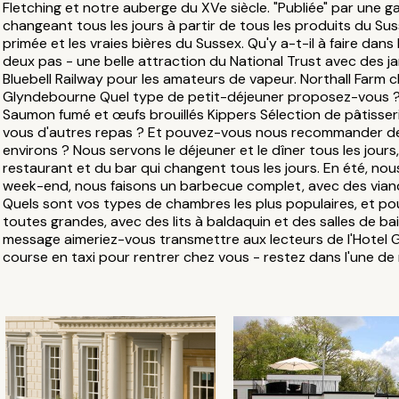
Fletching et notre auberge du XVe siècle. "Publiée" par une
changeant tous les jours à partir de tous les produits du Su
primée et les vraies bières du Sussex. Qu'y a-t-il à faire dans
deux pas - une belle attraction du National Trust avec des j
Bluebell Railway pour les amateurs de vapeur. Northall Farm c
Glyndebourne Quel type de petit-déjeuner proposez-vous ? 
Saumon fumé et œufs brouillés Kippers Sélection de pâtisseri
vous d'autres repas ? Et pouvez-vous nous recommander de
environs ? Nous servons le déjeuner et le dîner tous les jour
restaurant et du bar qui changent tous les jours. En été, nou
week-end, nous faisons un barbecue complet, avec des viandes
Quels sont vos types de chambres les plus populaires, et p
toutes grandes, avec des lits à baldaquin et des salles de ba
message aimeriez-vous transmettre aux lecteurs de l'Hotel 
course en taxi pour rentrer chez vous - restez dans l'une de