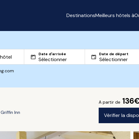
Destinations
Meilleurs hôtels à
O
Date d'arrivée
Date de départ
ing.com
136
A partir de
Griffin Inn
Vérifier la disp