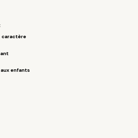
€
e caractère
rant
aux enfants