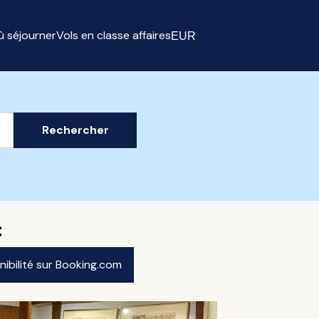
ù séjourner
Vols en classe affaires
EUR
Select currency
Rechercher
€
onibilité sur Booking.com