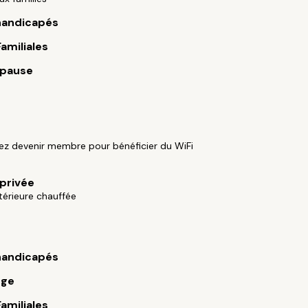
handicapés
Familiales
 pause
ez devenir membre pour bénéficier du WiFi
 privée
ntérieure chauffée
handicapés
rge
Familiales