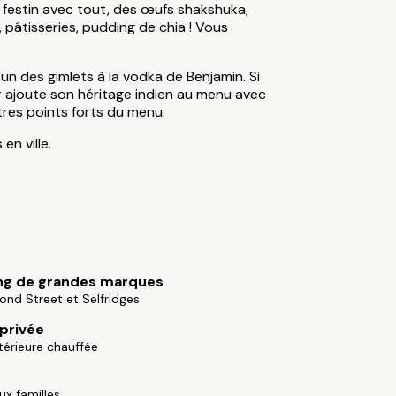
 festin avec tout, des œufs shakshuka,
 pâtisseries, pudding de chia ! Vous
l'un des gimlets à la vodka de Benjamin. Si
ur ajoute son héritage indien au menu avec
utres points forts du menu.
en ville.
ng de grandes marques
ond Street et Selfridges
 privée
ntérieure chauffée
s
x familles