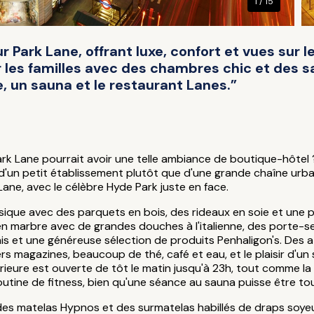
1 / 15
r Park Lane, offrant luxe, confort et vues sur 
our les familles avec des chambres chic et des 
, un sauna et le restaurant Lanes.”
Park Lane pourrait avoir une telle ambiance de boutique-hôte
té d'un petit établissement plutôt que d'une grande chaîne urba
Lane, avec le célèbre Hyde Park juste en face.
assique avec des parquets en bois, des rideaux en soie et une 
 en marbre avec de grandes douches à l'italienne, des porte-s
is et une généreuse sélection de produits Penhaligon's. Des at
rs magazines, beaucoup de thé, café et eau, et le plaisir d'u
térieure est ouverte de tôt le matin jusqu'à 23h, tout comme l
tine de fitness, bien qu'une séance au sauna puisse être tou
 des matelas Hypnos et des surmatelas habillés de draps soyeu