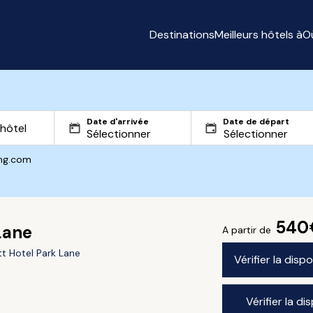
Destinations
Meilleurs hôtels à
O
Date d'arrivée
Date de départ
ing.com
540
Lane
A partir de
t Hotel Park Lane
Vérifier la disp
Vérifier la di