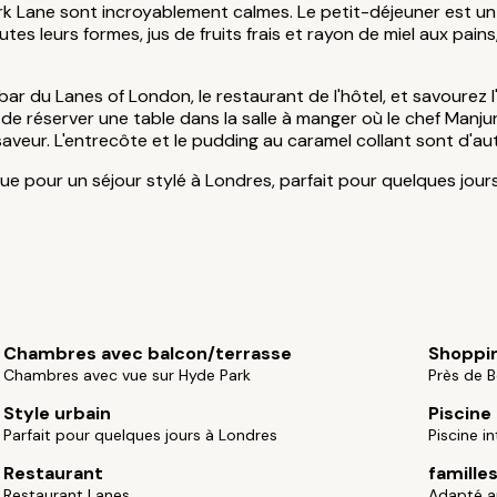
k Lane sont incroyablement calmes. Le petit-déjeuner est un
 leurs formes, jus de fruits frais et rayon de miel aux pains,
u bar du Lanes of London, le restaurant de l'hôtel, et savourez 
e de réserver une table dans la salle à manger où le chef Manj
saveur. L'entrecôte et le pudding au caramel collant sont d'a
e pour un séjour stylé à Londres, parfait pour quelques jours 
Chambres avec balcon/terrasse
Shoppi
Chambres avec vue sur Hyde Park
Près de B
Style urbain
Piscine
Parfait pour quelques jours à Londres
Piscine i
Restaurant
famille
Restaurant Lanes
Adapté au