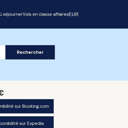
ù séjourner
Vols en classe affaires
EUR
Select currency
Rechercher
€
onibilité sur Booking.com
sponibilité sur Expedia