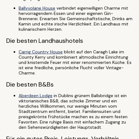
Ballyvolane House
verbindet eigenwilligen Charme mit
hervorragendem Essen und einer eigenen Gin-
Brennerei. Erwarten Sie Gemeinschaftstische, Drinks am
Kamin und echte irische Herzlichkeit. Ein Landhaus mit
kulinarischem Herzen.
Die besten Landhaushotels
Carrig Country House
blickt auf den Caragh Lake im
County Kerry und kombiniert altmodische Einrichtung
und knisternde Feuer mit einer renommierten Küche. Es
ist eine friedliche, persönliche Flucht voller Vintage-
Charme.
Die besten B&Bs
Aberdeen Lodge
in Dublins grünem Ballsbridge ist ein
viktorianisches B&B, das schicke Zimmer und ein
herzliches Willkommen, nur wenige Minuten vom
Stadtzentrum entfernt, bietet. Familiensuiten und
preisgekrönte Frühstücke machen es zu einem festen
Favoriten. Eine ruhige Basis mit einfachem Zugang zu
den Sehenswürdigkeiten der Hauptstadt.
Für ein gutes Preis-Leistungs-Verhältnis