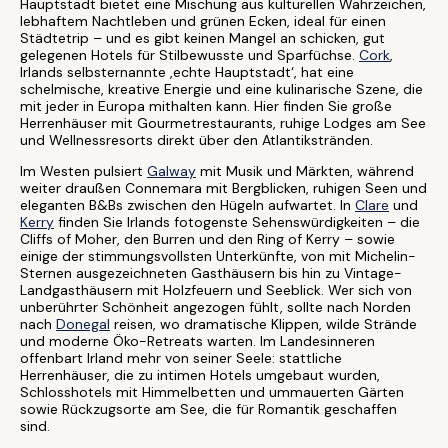
Hauptstadt bietet eine Mischung aus kulturellen Wahrzeichen,
lebhaftem Nachtleben und grünen Ecken, ideal für einen
Städtetrip – und es gibt keinen Mangel an schicken, gut
gelegenen Hotels für Stilbewusste und Sparfüchse.
Cork
,
Irlands selbsternannte ‚echte Hauptstadt‘, hat eine
schelmische, kreative Energie und eine kulinarische Szene, die
mit jeder in Europa mithalten kann. Hier finden Sie große
Herrenhäuser mit Gourmetrestaurants, ruhige Lodges am See
und Wellnessresorts direkt über den Atlantikstränden.
Im Westen pulsiert
Galway
mit Musik und Märkten, während
weiter draußen Connemara mit Bergblicken, ruhigen Seen und
eleganten B&Bs zwischen den Hügeln aufwartet. In
Clare
und
Kerry
finden Sie Irlands fotogenste Sehenswürdigkeiten – die
Cliffs of Moher, den Burren und den Ring of Kerry – sowie
einige der stimmungsvollsten Unterkünfte, von mit Michelin-
Sternen ausgezeichneten Gasthäusern bis hin zu Vintage-
Landgasthäusern mit Holzfeuern und Seeblick. Wer sich von
unberührter Schönheit angezogen fühlt, sollte nach Norden
nach
Donegal
reisen, wo dramatische Klippen, wilde Strände
und moderne Öko-Retreats warten. Im Landesinneren
offenbart Irland mehr von seiner Seele: stattliche
Herrenhäuser, die zu intimen Hotels umgebaut wurden,
Schlosshotels mit Himmelbetten und ummauerten Gärten
sowie Rückzugsorte am See, die für Romantik geschaffen
sind.