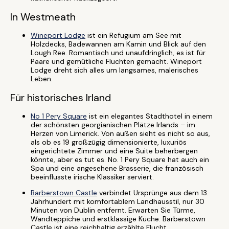
In Westmeath
Wineport Lodge
ist ein Refugium am See mit
Holzdecks, Badewannen am Kamin und Blick auf den
Lough Ree. Romantisch und unaufdringlich, es ist für
Paare und gemütliche Fluchten gemacht. Wineport
Lodge dreht sich alles um langsames, malerisches
Leben.
Für historisches Irland
No 1 Pery Square
ist ein elegantes Stadthotel in einem
der schönsten georgianischen Plätze Irlands – im
Herzen von Limerick. Von außen sieht es nicht so aus,
als ob es 19 großzügig dimensionierte, luxuriös
eingerichtete Zimmer und eine Suite beherbergen
könnte, aber es tut es. No. 1 Pery Square hat auch ein
Spa und eine angesehene Brasserie, die französisch
beeinflusste irische Klassiker serviert.
Barberstown Castle
verbindet Ursprünge aus dem 13.
Jahrhundert mit komfortablem Landhausstil, nur 30
Minuten von Dublin entfernt. Erwarten Sie Türme,
Wandteppiche und erstklassige Küche. Barberstown
Castle ist eine reichhaltig erzählte Flucht.