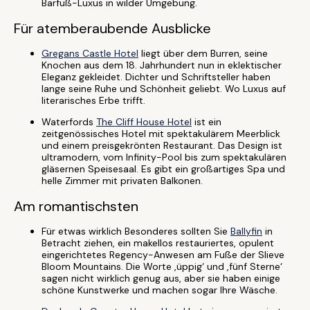
Barfuß-Luxus in wilder Umgebung.
Für atemberaubende Ausblicke
Gregans Castle Hotel
liegt über dem Burren, seine
Knochen aus dem 18. Jahrhundert nun in eklektischer
Eleganz gekleidet. Dichter und Schriftsteller haben
lange seine Ruhe und Schönheit geliebt. Wo Luxus auf
literarisches Erbe trifft.
Waterfords
The Cliff House Hotel
ist ein
zeitgenössisches Hotel mit spektakulärem Meerblick
und einem preisgekrönten Restaurant. Das Design ist
ultramodern, vom Infinity-Pool bis zum spektakulären
gläsernen Speisesaal. Es gibt ein großartiges Spa und
helle Zimmer mit privaten Balkonen.
Am romantischsten
Für etwas wirklich Besonderes sollten Sie
Ballyfin
in
Betracht ziehen, ein makellos restauriertes, opulent
eingerichtetes Regency-Anwesen am Fuße der Slieve
Bloom Mountains. Die Worte ‚üppig‘ und ‚fünf Sterne‘
sagen nicht wirklich genug aus, aber sie haben einige
schöne Kunstwerke und machen sogar Ihre Wäsche.