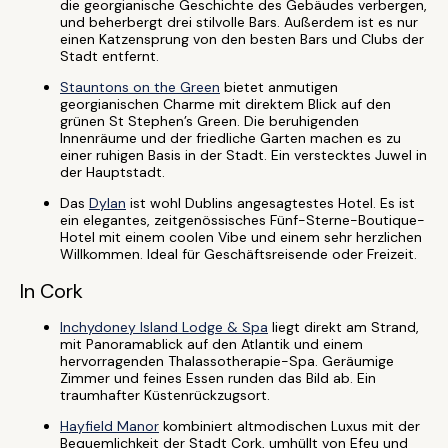
die georgianische Geschichte des Gebäudes verbergen,
und beherbergt drei stilvolle Bars. Außerdem ist es nur
einen Katzensprung von den besten Bars und Clubs der
Stadt entfernt.
Stauntons on the Green
bietet anmutigen
georgianischen Charme mit direktem Blick auf den
grünen St Stephen’s Green. Die beruhigenden
Innenräume und der friedliche Garten machen es zu
einer ruhigen Basis in der Stadt. Ein verstecktes Juwel in
der Hauptstadt.
Das
Dylan
ist wohl Dublins angesagtestes Hotel. Es ist
ein elegantes, zeitgenössisches Fünf-Sterne-Boutique-
Hotel mit einem coolen Vibe und einem sehr herzlichen
Willkommen. Ideal für Geschäftsreisende oder Freizeit.
In Cork
Inchydoney Island Lodge & Spa
liegt direkt am Strand,
mit Panoramablick auf den Atlantik und einem
hervorragenden Thalassotherapie-Spa. Geräumige
Zimmer und feines Essen runden das Bild ab. Ein
traumhafter Küstenrückzugsort.
Hayfield Manor
kombiniert altmodischen Luxus mit der
Bequemlichkeit der Stadt Cork, umhüllt von Efeu und