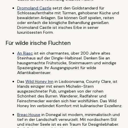
Dromoland Castle
setzt den Goldstandard für
Schlossaufenthalte mit Türmen, gehobener Küche und
bewaldeten Anlagen. Sie können Golf spielen, reiten
oder einfach die königliche Behandlung genießen.
Dromoland Castle ist irisches Erbe in seiner
luxuriösesten Form.
Für wilde irische Fluchten
An Riasc
ist ein charmantes, über 200 Jahre altes
Steinhaus auf der Dingle-Halbinsel. Denken Sie an
hausgemachte Frühstücke, Steinmauern und windige
Spaziergänge. Ihr Ausgangspunkt für wilde
Atlantikabenteuer.
Das
Wild Honey Inn
in Lisdoonvarna, County Clare, ist
Irlands einziger mit einem Michelin-Stern
ausgezeichneter Pub, umgeben von der rohen
Schönheit des Burren. Wanderer, Radfahrer und
Feinschmecker werden sich hier wohlfühlen. Das Wild
Honey Inn verbindet Komfort mit kulinarischer Exzellenz.
Breac.House
in Donegal ist modern, minimalistisch und
tief in der Landschaft verwurzelt. Mit nordischem Stil
und irischer Seele ist es ein Traum für Designliebhaber.