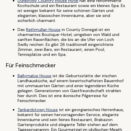
Dunbrody Country House Hotel
hat eine renommierte
Kochschule und ein Restaurant sowie ein kleines Spa. Es
ist weniger bekannt für seine schönen Gärten und
eleganten, klassischen Innenräume, aber sie sind
sicherlich charmant.
Das
Rathmullan House
in County Donegal ist ein
charmantes Boutique-Hotel, umgeben von Wald und
sanften Rasenflächen, die bis an die Ufer von Loch
Swilly reichen. Es gibt 26 traditionell eingerichtete
Zimmer, zwei Bars, ein Restaurant, einen Pool,
Tennisplätze und ein Spa.
Für Feinschmecker
Ballymaloe House
ist die Geburtsstätte der irischen
Landhausküche, auf einem bewirtschafteten Bauernhof
mit ummauerten Gärten und einer legendären Küche
gelegen. Generationen von Gastfreundschaft strahlen
hier durch. Dies ist eine ikonische Pilgerreise für
Feinschmecker.
Tankardstown House
ist ein georgianisches Herrenhaus,
bekannt für seinen hervorragenden Service, elegante
Innenräume und sein feines Restaurant, Brabazon.
Gartenprodukte und elegante Teller stehen auf dem
Tagesprogramm. Ein Gourmetziel im idyllischen Meath.