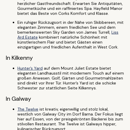
herzlicher Gastfreundschaft. Erwarten Sie Antiquitäten,
Gourmetküche und ein raffiniertes Spa. Hayfield Manor
bietet das Beste von Corks Komfort und Klasse.
Ein ruhiger Rückzugsort in der Nähe von Skibbereen, mit
eleganten Zimmern, einem friedlichen See und dem
bemerkenswerten Sky Garden von James Turrell,
Liss
Ard Estate
kombiniert natürliche Schönheit mit
künstlerischem Flair und bietet Gästen einen
einzigartigen und friedlichen Aufenthalt in West Cork.
In Kilkenny
Hunter’s Yard
auf dem Mount Juliet Estate bietet
eleganten Landhausstil mit modernem Touch auf einem
großen Anwesen. Golf, Gärten und Gourmetmahlzeiten
sind direkt vor Ihrer Tür. Hunter’s Yard ist die schicke
Schwester zur stattlichen Seite Kilkennys.
In Galway
The Twelve
ist kreativ, eigenwillig und stolz lokal,
westlich von Galway City im Dorf Barna. Der Fokus liegt
hier auf Essen, von der preisgekrönten Bäckerei bis zum
stilvollen Restaurant. The Twelve ist Galways hipper,
kulinarischer Rückzugsort.