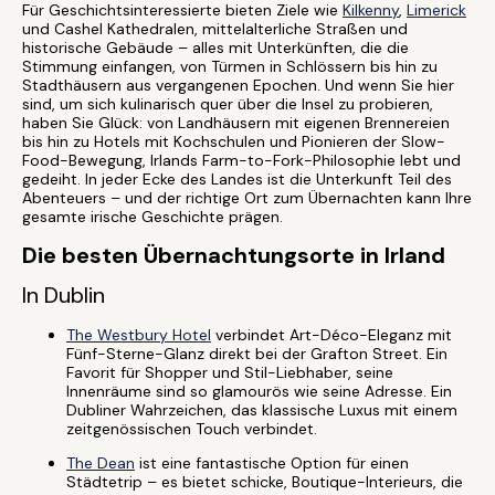
Für Geschichtsinteressierte bieten Ziele wie
Kilkenny
,
Limerick
und Cashel Kathedralen, mittelalterliche Straßen und
historische Gebäude – alles mit Unterkünften, die die
Stimmung einfangen, von Türmen in Schlössern bis hin zu
Stadthäusern aus vergangenen Epochen. Und wenn Sie hier
sind, um sich kulinarisch quer über die Insel zu probieren,
haben Sie Glück: von Landhäusern mit eigenen Brennereien
bis hin zu Hotels mit Kochschulen und Pionieren der Slow-
Food-Bewegung, Irlands Farm-to-Fork-Philosophie lebt und
gedeiht. In jeder Ecke des Landes ist die Unterkunft Teil des
Abenteuers – und der richtige Ort zum Übernachten kann Ihre
gesamte irische Geschichte prägen.
Die besten Übernachtungsorte in Irland
In Dublin
The Westbury Hotel
verbindet Art-Déco-Eleganz mit
Fünf-Sterne-Glanz direkt bei der Grafton Street. Ein
Favorit für Shopper und Stil-Liebhaber, seine
Innenräume sind so glamourös wie seine Adresse. Ein
Dubliner Wahrzeichen, das klassische Luxus mit einem
zeitgenössischen Touch verbindet.
The Dean
ist eine fantastische Option für einen
Städtetrip – es bietet schicke, Boutique-Interieurs, die