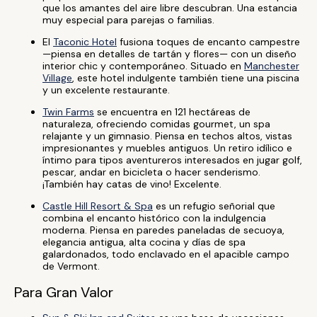
que los amantes del aire libre descubran. Una estancia
muy especial para parejas o familias.
El
Taconic Hotel
fusiona toques de encanto campestre
—piensa en detalles de tartán y flores— con un diseño
interior chic y contemporáneo. Situado en
Manchester
Village
, este hotel indulgente también tiene una piscina
y un excelente restaurante.
Twin Farms
se encuentra en 121 hectáreas de
naturaleza, ofreciendo comidas gourmet, un spa
relajante y un gimnasio. Piensa en techos altos, vistas
impresionantes y muebles antiguos. Un retiro idílico e
íntimo para tipos aventureros interesados en jugar golf,
pescar, andar en bicicleta o hacer senderismo.
¡También hay catas de vino! Excelente.
Castle Hill Resort & Spa
es un refugio señorial que
combina el encanto histórico con la indulgencia
moderna. Piensa en paredes paneladas de secuoya,
elegancia antigua, alta cocina y días de spa
galardonados, todo enclavado en el apacible campo
de Vermont.
Para Gran Valor