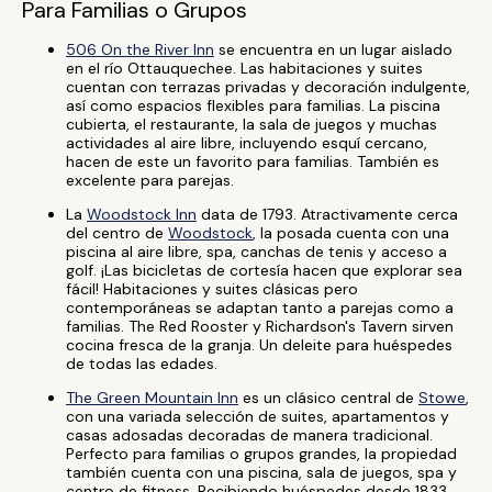
Para Familias o Grupos
506 On the River Inn
se encuentra en un lugar aislado
en el río Ottauquechee. Las habitaciones y suites
cuentan con terrazas privadas y decoración indulgente,
así como espacios flexibles para familias. La piscina
cubierta, el restaurante, la sala de juegos y muchas
actividades al aire libre, incluyendo esquí cercano,
hacen de este un favorito para familias. También es
excelente para parejas.
La
Woodstock Inn
data de 1793. Atractivamente cerca
del centro de
Woodstock
, la posada cuenta con una
piscina al aire libre, spa, canchas de tenis y acceso a
golf. ¡Las bicicletas de cortesía hacen que explorar sea
fácil! Habitaciones y suites clásicas pero
contemporáneas se adaptan tanto a parejas como a
familias. The Red Rooster y Richardson's Tavern sirven
cocina fresca de la granja. Un deleite para huéspedes
de todas las edades.
The Green Mountain Inn
es un clásico central de
Stowe
,
con una variada selección de suites, apartamentos y
casas adosadas decoradas de manera tradicional.
Perfecto para familias o grupos grandes, la propiedad
también cuenta con una piscina, sala de juegos, spa y
centro de fitness. Recibiendo huéspedes desde 1833.