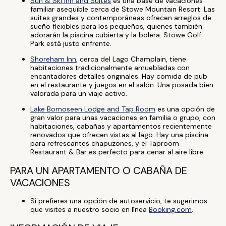
Sun & Ski Inn and Suites
es una base de vacaciones
familiar asequible cerca de Stowe Mountain Resort. Las
suites grandes y contemporáneas ofrecen arreglos de
sueño flexibles para los pequeños, quienes también
adorarán la piscina cubierta y la bolera. Stowe Golf
Park está justo enfrente.
Shoreham Inn
, cerca del Lago Champlain, tiene
habitaciones tradicionalmente amuebladas con
encantadores detalles originales. Hay comida de pub
en el restaurante y juegos en el salón. Una posada bien
valorada para un viaje activo.
Lake Bomoseen Lodge and Tap Room
es una opción de
gran valor para unas vacaciones en familia o grupo, con
habitaciones, cabañas y apartamentos recientemente
renovados que ofrecen vistas al lago. Hay una piscina
para refrescantes chapuzones, y el Taproom
Restaurant & Bar es perfecto para cenar al aire libre.
PARA UN APARTAMENTO O CABAÑA DE
VACACIONES
Si prefieres una opción de autoservicio, te sugerimos
que visites a nuestro socio en línea
Booking.com
.