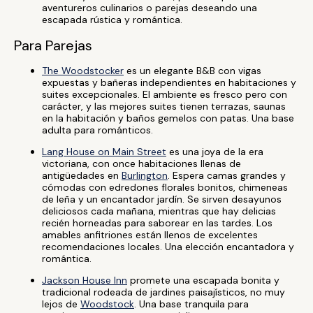
aventureros culinarios o parejas deseando una
escapada rústica y romántica.
Para Parejas
The Woodstocker
es un elegante B&B con vigas
expuestas y bañeras independientes en habitaciones y
suites excepcionales. El ambiente es fresco pero con
carácter, y las mejores suites tienen terrazas, saunas
en la habitación y baños gemelos con patas. Una base
adulta para románticos.
Lang House on Main Street
es una joya de la era
victoriana, con once habitaciones llenas de
antigüedades en
Burlington
. Espera camas grandes y
cómodas con edredones florales bonitos, chimeneas
de leña y un encantador jardín. Se sirven desayunos
deliciosos cada mañana, mientras que hay delicias
recién horneadas para saborear en las tardes. Los
amables anfitriones están llenos de excelentes
recomendaciones locales. Una elección encantadora y
romántica.
Jackson House Inn
promete una escapada bonita y
tradicional rodeada de jardines paisajísticos, no muy
lejos de
Woodstock
. Una base tranquila para