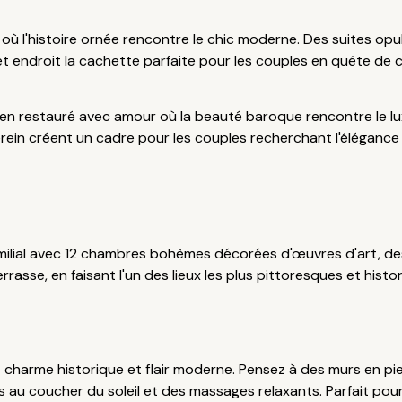
e où l'histoire ornée rencontre le chic moderne. Des suites op
t endroit la cachette parfaite pour les couples en quête de c
lien restauré avec amour où la beauté baroque rencontre le l
rein créent un cadre pour les couples recherchant l'élégance
ilial avec 12 chambres bohèmes décorées d'œuvres d'art, des
rrasse, en faisant l'un des lieux les plus pittoresques et hist
nt charme historique et flair moderne. Pensez à des murs en p
es au coucher du soleil et des massages relaxants. Parfait pou