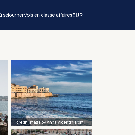
ù séjourner
Vols en classe affaires
EUR
Select currency
crédit:
Image by Anna Vicentini from P