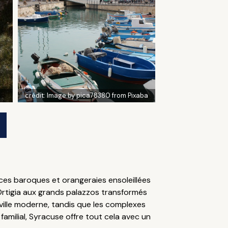
crédit:
Image by pica78380 from Pixaba
ces baroques et orangeraies ensoleillées
'Ortigia aux grands palazzos transformés
ville moderne, tandis que les complexes
familial, Syracuse offre tout cela avec un