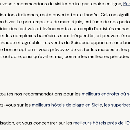
us vous recommandons de visiter notre partenaire en ligne,
Re
inations italiennes, reste ouverte toute l'année. Cela ne signi
 en hiver. Le printemps, ou de mars à juin, est l'une de nos pério
drier des festivals et événements est rempli d'activités menan
et les complexes balnéaires sont fréquentés, et peuvent être 
 chaude et agréable. Les vents du Scirocco apportent une bon
onne option si vous prévoyez de visiter les musées et les pal
tobre, ainsi qu'avril et mai, comme les meilleures périodes
e toutes nos recommandations pour les
meilleurs endroits où s
ez-vous sur les
meilleurs hôtels de plage en Sicile
,
les superbes
isation, et vous concentrer sur les
meilleurs hôtels près de l'