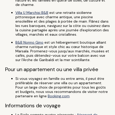
nature et les familles en quête de soleil, de culture et
de charme.
Villa U Marchisi B&B
est une retraite sicilienne
pittoresque avec charme antique, une piscine
ensoleillée et des plages à portée de main. Flânez dans
les rues baroques, naviguez sur la côte ou cuisinez dans
la cuisine partagée après une journée d'exploration des
villages, marchés et eaux cristallines.
B&B Nonno Gino
est un hébergement boutique alliant
charme rustique et style chic au cœur historique de
Marsala. Promenez-vous jusqu'aux marchés, musées et
cafés, puis détendez-vous sur votre balcon avec vue
sur l'Arche de Garibaldi et la mer scintillante.
Pour un appartement ou une villa privée
Si vous voyagez en famille ou entre amis, il peut être
préférable de réserver une villa ou un appartement.
Pour un large choix de propriétés pour tous les goûts
et budgets, nous vous recommandons de visiter notre
partenaire en ligne
Booking.com
.
Informations de voyage
La Sicile compte quatre aéroports :
Aéroport de