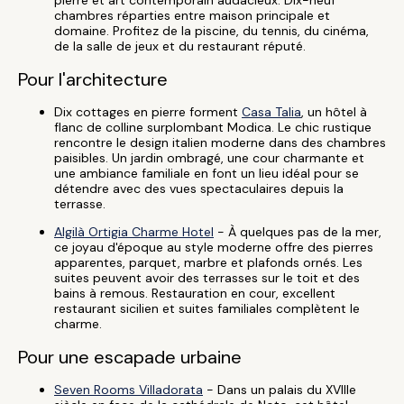
pierre et art contemporain audacieux. Dix-neuf
chambres réparties entre maison principale et
domaine. Profitez de la piscine, du tennis, du cinéma,
de la salle de jeux et du restaurant réputé.
Pour l'architecture
Dix cottages en pierre forment
Casa Talia
, un hôtel à
flanc de colline surplombant Modica. Le chic rustique
rencontre le design italien moderne dans des chambres
paisibles. Un jardin ombragé, une cour charmante et
une ambiance familiale en font un lieu idéal pour se
détendre avec des vues spectaculaires depuis la
terrasse.
Algilà Ortigia Charme Hotel
- À quelques pas de la mer,
ce joyau d'époque au style moderne offre des pierres
apparentes, parquet, marbre et plafonds ornés. Les
suites peuvent avoir des terrasses sur le toit et des
bains à remous. Restauration en cour, excellent
restaurant sicilien et suites familiales complètent le
charme.
Pour une escapade urbaine
Seven Rooms Villadorata
- Dans un palais du XVIIIe