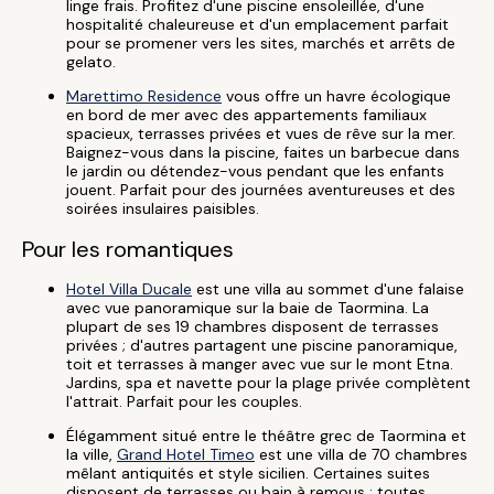
linge frais. Profitez d'une piscine ensoleillée, d'une
hospitalité chaleureuse et d'un emplacement parfait
pour se promener vers les sites, marchés et arrêts de
gelato.
Marettimo Residence
vous offre un havre écologique
en bord de mer avec des appartements familiaux
spacieux, terrasses privées et vues de rêve sur la mer.
Baignez-vous dans la piscine, faites un barbecue dans
le jardin ou détendez-vous pendant que les enfants
jouent. Parfait pour des journées aventureuses et des
soirées insulaires paisibles.
Pour les romantiques
Hotel Villa Ducale
est une villa au sommet d'une falaise
avec vue panoramique sur la baie de Taormina. La
plupart de ses 19 chambres disposent de terrasses
privées ; d'autres partagent une piscine panoramique,
toit et terrasses à manger avec vue sur le mont Etna.
Jardins, spa et navette pour la plage privée complètent
l'attrait. Parfait pour les couples.
Élégamment situé entre le théâtre grec de Taormina et
la ville,
Grand Hotel Timeo
est une villa de 70 chambres
mêlant antiquités et style sicilien. Certaines suites
disposent de terrasses ou bain à remous ; toutes