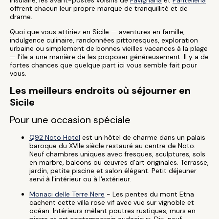
insulaire, les avant-postes voisins de
Favignana
et
Pantelleria
offrent chacun leur propre marque de tranquillité et de
drame.
Quoi que vous attiriez en Sicile — aventures en famille,
indulgence culinaire, randonnées pittoresques, exploration
urbaine ou simplement de bonnes vieilles vacances à la plage
— l'île a une manière de les proposer généreusement. Il y a de
fortes chances que quelque part ici vous semble fait pour
vous.
Les meilleurs endroits où séjourner en
Sicile
Pour une occasion spéciale
Q92 Noto Hotel
est un hôtel de charme dans un palais
baroque du XVIIe siècle restauré au centre de Noto.
Neuf chambres uniques avec fresques, sculptures, sols
en marbre, balcons ou œuvres d'art originales. Terrasse,
jardin, petite piscine et salon élégant. Petit déjeuner
servi à l'intérieur ou à l'extérieur.
Monaci delle Terre Nere
- Les pentes du mont Etna
cachent cette villa rose vif avec vue sur vignoble et
océan. Intérieurs mêlant poutres rustiques, murs en