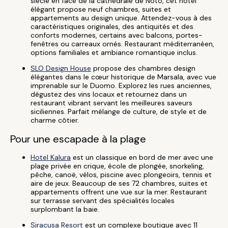
siècle en face de la cathédrale de Noto, cet hôtel
élégant propose neuf chambres, suites et
appartements au design unique. Attendez-vous à des
caractéristiques originales, des antiquités et des
conforts modernes, certains avec balcons, portes-
fenêtres ou carreaux ornés. Restaurant méditerranéen,
options familiales et ambiance romantique inclus.
SLO Design House
propose des chambres design
élégantes dans le cœur historique de Marsala, avec vue
imprenable sur le Duomo. Explorez les rues anciennes,
dégustez des vins locaux et retournez dans un
restaurant vibrant servant les meilleures saveurs
siciliennes. Parfait mélange de culture, de style et de
charme côtier.
Pour une escapade à la plage
Hotel Kalura
est un classique en bord de mer avec une
plage privée en crique, école de plongée, snorkeling,
pêche, canoë, vélos, piscine avec plongeoirs, tennis et
aire de jeux. Beaucoup de ses 72 chambres, suites et
appartements offrent une vue sur la mer. Restaurant
sur terrasse servant des spécialités locales
surplombant la baie.
Siracusa Resort
est un complexe boutique avec 11