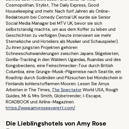
Cosmopolitan, Stylist, The Daily Express, Good
Housekeeping und mehr. Nach fünf Jahren als Online-
Redakteurin bei Comedy Central UK wurde sie Senior
Social Media Manager bei MTV UK, bevor sie sich
selbstständig machte, um aus dem Koffer zu leben und
Geschichten zu verfolgen (heute interviewt sie mehr
Sterneköche und Hoteliers als Musiker und Schauspieler).
Zu ihren jüngsten Projekten gehören
Schneeschuhwanderungen zwischen Japans Skigebieten,
Gorilla-Tracking in den Wäldern Ugandas, Ruandas und des
Kongobeckens, eine Feinschmecker-Tour durch British
Columbia, eine Grunge-Musik-Pilgerreise nach Seattle, ein
Roadtrip durch Südindien und Pilzsuchen bei Mondschein in
Finnlands kohlenstoffarmen Mooren. Lesen Sie Amys
Arbeiten in The Times,
The Spectator
World USA, Rough
Guides, Mr & Mrs Smith, Globetrender, I-Escape,
ROADBOOK und Airline-Magazinen.
https://www.amyroseeverett.com/
Die Lieblingshotels von Amy Rose