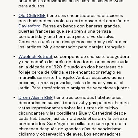
abundantes actividades al aire libre al alcance. Solo
para adultos.
Old Chilli B&B
tiene seis encantadoras habitaciones
para huéspedes a solo un corto paseo del corazón de
Daylesford
. Piensa en baños con bañeras grandes,
puertas francesas que se abren a una terraza
compartida y una hermosa pintura verde salvia.
Comienza tu día con desayunos caseros y relájate en
los jardines. Muy encantador para parejas tranquilas.
Woolrich Retreat
se compone de una suite acogedora
y una cabaña de jardín de dos dormitorios construida
en la década de 1920. Situado en dos hectáreas de
follaje cerca de Olinda, este encantador refugio es
maravillosamente tranquilo. Ambos espacios tienen
cocinas, terrazas privadas, salas de estar y vistas al
jardín. Para románticos o amigos de vacaciones juntos.
Drom Aluinn B&B
tiene tres cómodas habitaciones
decoradas en suaves tonos azul y gris paloma. Espera
vistas impresionantes sobre las tierras de cultivo
circundantes y las cordilleras Blue y Cathedral desde
cada habitación, así como desde el salón y la terraza
compartidos. Sumérgete en sillas de cuero junto a la
chimenea después de grandes días de senderismo,
ciclismo y observación de aves. Los encantadores