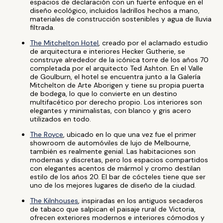
espacios de declaración con un fuerte enfoque en el
diseño ecológico, incluidos ladrillos hechos a mano,
materiales de construcción sostenibles y agua de lluvia
filtrada.
The Mitchelton Hotel
, creado por el aclamado estudio
de arquitectura e interiores Hecker Gutherie, se
construye alrededor de la icónica torre de los años 70
completada por el arquitecto Ted Ashton. En el Valle
de Goulburn, el hotel se encuentra junto a la Galería
Mitchelton de Arte Aborigen y tiene su propia puerta
de bodega, lo que lo convierte en un destino
multifacético por derecho propio. Los interiores son
elegantes y minimalistas, con blanco y gris acero
utilizados en todo.
The Royce
, ubicado en lo que una vez fue el primer
showroom de automóviles de lujo de Melbourne,
también es realmente genial. Las habitaciones son
modernas y discretas, pero los espacios compartidos
con elegantes acentos de mármol y cromo destilan
estilo de los años 20. El bar de cócteles tiene que ser
uno de los mejores lugares de diseño de la ciudad.
The Kilnhouses
, inspiradas en los antiguos secaderos
de tabaco que salpican el paisaje rural de Victoria,
ofrecen exteriores modernos e interiores cómodos y