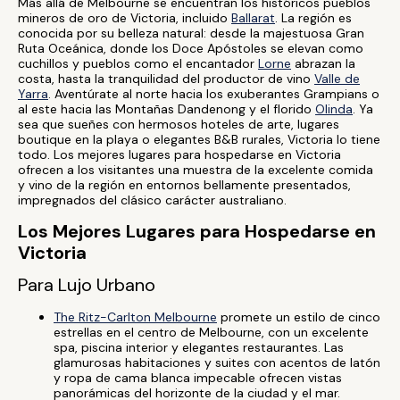
Más allá de Melbourne se encuentran los históricos pueblos
mineros de oro de Victoria, incluido
Ballarat
. La región es
conocida por su belleza natural: desde la majestuosa Gran
Ruta Oceánica, donde los Doce Apóstoles se elevan como
cuchillos y pueblos como el encantador
Lorne
abrazan la
costa, hasta la tranquilidad del productor de vino
Valle de
Yarra
. Aventúrate al norte hacia los exuberantes Grampians o
al este hacia las Montañas Dandenong y el florido
Olinda
. Ya
sea que sueñes con hermosos hoteles de arte, lugares
boutique en la playa o elegantes B&B rurales, Victoria lo tiene
todo. Los mejores lugares para hospedarse en Victoria
ofrecen a los visitantes una muestra de la excelente comida
y vino de la región en entornos bellamente presentados,
impregnados del clásico carácter australiano.
Los Mejores Lugares para Hospedarse en
Victoria
Para Lujo Urbano
The Ritz-Carlton Melbourne
promete un estilo de cinco
estrellas en el centro de Melbourne, con un excelente
spa, piscina interior y elegantes restaurantes. Las
glamurosas habitaciones y suites con acentos de latón
y ropa de cama blanca impecable ofrecen vistas
panorámicas del horizonte de la ciudad y el mar.