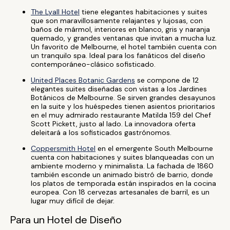
The Lyall Hotel
tiene elegantes habitaciones y suites
que son maravillosamente relajantes y lujosas, con
baños de mármol, interiores en blanco, gris y naranja
quemado, y grandes ventanas que invitan a mucha luz.
Un favorito de Melbourne, el hotel también cuenta con
un tranquilo spa. Ideal para los fanáticos del diseño
contemporáneo-clásico sofisticado.
United Places Botanic Gardens
se compone de 12
elegantes suites diseñadas con vistas a los Jardines
Botánicos de Melbourne. Se sirven grandes desayunos
en la suite y los huéspedes tienen asientos prioritarios
en el muy admirado restaurante Matilda 159 del Chef
Scott Pickett, justo al lado. La innovadora oferta
deleitará a los sofisticados gastrónomos.
Coppersmith Hotel
en el emergente South Melbourne
cuenta con habitaciones y suites blanqueadas con un
ambiente moderno y minimalista. La fachada de 1860
también esconde un animado bistró de barrio, donde
los platos de temporada están inspirados en la cocina
europea. Con 18 cervezas artesanales de barril, es un
lugar muy difícil de dejar.
Para un Hotel de Diseño