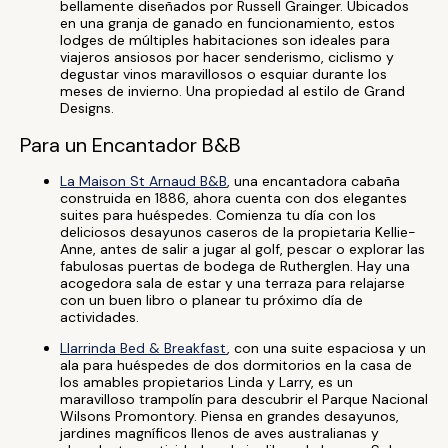
bellamente diseñados por Russell Grainger. Ubicados
en una granja de ganado en funcionamiento, estos
lodges de múltiples habitaciones son ideales para
viajeros ansiosos por hacer senderismo, ciclismo y
degustar vinos maravillosos o esquiar durante los
meses de invierno. Una propiedad al estilo de Grand
Designs.
Para un Encantador B&B
La Maison St Arnaud B&B
, una encantadora cabaña
construida en 1886, ahora cuenta con dos elegantes
suites para huéspedes. Comienza tu día con los
deliciosos desayunos caseros de la propietaria Kellie-
Anne, antes de salir a jugar al golf, pescar o explorar las
fabulosas puertas de bodega de Rutherglen. Hay una
acogedora sala de estar y una terraza para relajarse
con un buen libro o planear tu próximo día de
actividades.
Llarrinda Bed & Breakfast
, con una suite espaciosa y un
ala para huéspedes de dos dormitorios en la casa de
los amables propietarios Linda y Larry, es un
maravilloso trampolín para descubrir el Parque Nacional
Wilsons Promontory. Piensa en grandes desayunos,
jardines magníficos llenos de aves australianas y