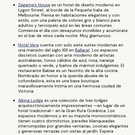
Zagame's House
es un hotel de diseño moderno en
Lygon Street, al borde de la Pequeña Italia de
Melbourne. Piensa en habitaciones elegantes y con
estilo, con una paleta de colores gris y blanco para
adultos y terciopelo azul en las áreas comunes.
Comienza el día con desayunos increíbles y acurrúcate
en el bar de vinos cada noche. Muy glamuroso.
Hotel Vera
cuenta con solo siete suites modernas en
una mansión del siglo XIX en
Ballarat
. Los espacios
discretos cuentan con arte moderno de artistas
australianas, tonos cálidos de azul, rosa, naranja
quemado o verde, y baños de mármol indulgentes. El
restaurante Babae es un favorito de la alta cocina.
Nombrado en honor a la querida abuela de la
cofundadora, esta es una base boutique
maravillosamente íntima en una hermosa ciudad de
Victoria.
Alkina Lodge
es una colección de tres lodges
arquitectónicamente impresionantes —en lugar de un
hotel tradicional— en la Gran Ruta Oceánica. Los
espacios modernos y en su mayoría monocromáticos
tienen cuatro dormitorios, paredes blanqueadas
interrumpidas por grandes ventanas, cocinas elegantes
y generosas terrazas con vistas al jardín. Espera