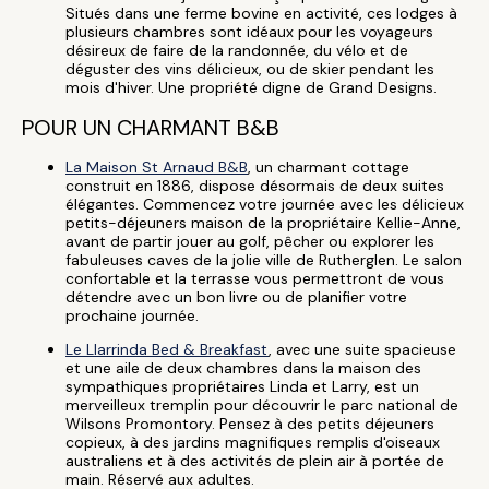
Situés dans une ferme bovine en activité, ces lodges à
plusieurs chambres sont idéaux pour les voyageurs
désireux de faire de la randonnée, du vélo et de
déguster des vins délicieux, ou de skier pendant les
mois d'hiver. Une propriété digne de Grand Designs.
POUR UN CHARMANT B&B
La Maison St Arnaud B&B
, un charmant cottage
construit en 1886, dispose désormais de deux suites
élégantes. Commencez votre journée avec les délicieux
petits-déjeuners maison de la propriétaire Kellie-Anne,
avant de partir jouer au golf, pêcher ou explorer les
fabuleuses caves de la jolie ville de Rutherglen. Le salon
confortable et la terrasse vous permettront de vous
détendre avec un bon livre ou de planifier votre
prochaine journée.
Le Llarrinda Bed & Breakfast
, avec une suite spacieuse
et une aile de deux chambres dans la maison des
sympathiques propriétaires Linda et Larry, est un
merveilleux tremplin pour découvrir le parc national de
Wilsons Promontory. Pensez à des petits déjeuners
copieux, à des jardins magnifiques remplis d'oiseaux
australiens et à des activités de plein air à portée de
main. Réservé aux adultes.