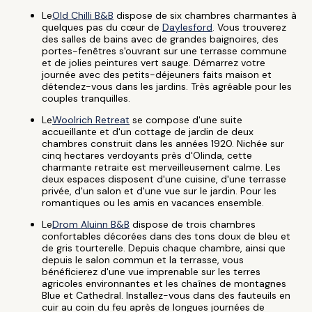
Le
Old Chilli B&B
dispose de six chambres charmantes à
quelques pas du cœur de
Daylesford
. Vous trouverez
des salles de bains avec de grandes baignoires, des
portes-fenêtres s'ouvrant sur une terrasse commune
et de jolies peintures vert sauge. Démarrez votre
journée avec des petits-déjeuners faits maison et
détendez-vous dans les jardins. Très agréable pour les
couples tranquilles.
Le
Woolrich Retreat
se compose d'une suite
accueillante et d'un cottage de jardin de deux
chambres construit dans les années 1920. Nichée sur
cinq hectares verdoyants près d'Olinda, cette
charmante retraite est merveilleusement calme. Les
deux espaces disposent d'une cuisine, d'une terrasse
privée, d'un salon et d'une vue sur le jardin. Pour les
romantiques ou les amis en vacances ensemble.
Le
Drom Aluinn B&B
dispose de trois chambres
confortables décorées dans des tons doux de bleu et
de gris tourterelle. Depuis chaque chambre, ainsi que
depuis le salon commun et la terrasse, vous
bénéficierez d'une vue imprenable sur les terres
agricoles environnantes et les chaînes de montagnes
Blue et Cathedral. Installez-vous dans des fauteuils en
cuir au coin du feu après de longues journées de