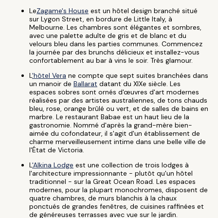
Le
Zagame's House
est un hôtel design branché situé
sur Lygon Street, en bordure de Little Italy, à
Melbourne. Les chambres sont élégantes et sombres,
avec une palette adulte de gris et de blanc et du
velours bleu dans les parties communes. Commencez
la journée par des brunchs délicieux et installez-vous
confortablement au bar à vins le soir. Très glamour.
L
'hôtel Vera
ne compte que sept suites branchées dans
un manoir de
Ballarat
datant du XIXe siècle. Les
espaces sobres sont ornés d'œuvres d'art modernes
réalisées par des artistes australiennes, de tons chauds
bleu, rose, orange brûlé ou vert, et de salles de bains en
marbre. Le restaurant Babae est un haut lieu de la
gastronomie. Nommé d'après la grand-mère bien-
aimée du cofondateur, il s'agit d'un établissement de
charme merveilleusement intime dans une belle ville de
l'État de Victoria.
L
'Alkina Lodge
est une collection de trois lodges à
l'architecture impressionnante - plutôt qu'un hôtel
traditionnel - sur la Great Ocean Road. Les espaces
modernes, pour la plupart monochromes, disposent de
quatre chambres, de murs blanchis à la chaux
ponctués de grandes fenêtres, de cuisines raffinées et
de généreuses terrasses avec vue sur le jardin.