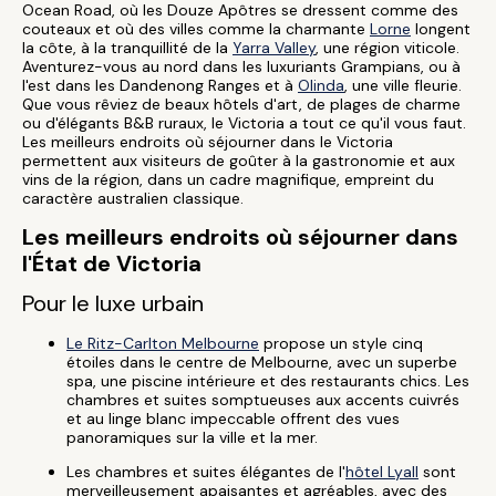
Ocean Road, où les Douze Apôtres se dressent comme des
couteaux et où des villes comme la charmante
Lorne
longent
la côte, à la tranquillité de la
Yarra Valley
, une région viticole.
Aventurez-vous au nord dans les luxuriants Grampians, ou à
l'est dans les Dandenong Ranges et à
Olinda
, une ville fleurie.
Que vous rêviez de beaux hôtels d'art, de plages de charme
ou d'élégants B&B ruraux, le Victoria a tout ce qu'il vous faut.
Les meilleurs endroits où séjourner dans le Victoria
permettent aux visiteurs de goûter à la gastronomie et aux
vins de la région, dans un cadre magnifique, empreint du
caractère australien classique.
Les meilleurs endroits où séjourner dans
l'État de Victoria
Pour le luxe urbain
Le Ritz-Carlton Melbourne
propose un style cinq
étoiles dans le centre de Melbourne, avec un superbe
spa, une piscine intérieure et des restaurants chics. Les
chambres et suites somptueuses aux accents cuivrés
et au linge blanc impeccable offrent des vues
panoramiques sur la ville et la mer.
Les chambres et suites élégantes de l'
hôtel Lyall
sont
merveilleusement apaisantes et agréables, avec des