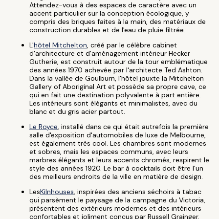
Attendez-vous à des espaces de caractère avec un
accent particulier sur la conception écologique, y
compris des briques faites à la main, des matériaux de
construction durables et de l'eau de pluie filtrée.
L'
hôtel Mitchelton
, créé par le célèbre cabinet
d'architecture et d'aménagement intérieur Hecker
Gutherie, est construit autour de la tour emblématique
des années 1970 achevée par l'architecte Ted Ashton.
Dans la vallée de Goulburn, l'hôtel jouxte la Mitchelton
Gallery of Aboriginal Art et possède sa propre cave, ce
qui en fait une destination polyvalente à part entière.
Les intérieurs sont élégants et minimalistes, avec du
blanc et du gris acier partout.
Le Royce
, installé dans ce qui était autrefois la première
salle d'exposition d'automobiles de luxe de Melbourne,
est également très cool. Les chambres sont modernes
et sobres, mais les espaces communs, avec leurs
marbres élégants et leurs accents chromés, respirent le
style des années 1920. Le bar à cocktails doit être l'un
des meilleurs endroits de la ville en matière de design.
Les
Kilnhouses
, inspirées des anciens séchoirs à tabac
qui parsèment le paysage de la campagne du Victoria,
présentent des extérieurs modernes et des intérieurs
confortables et joliment conçus par Russell Grainger.