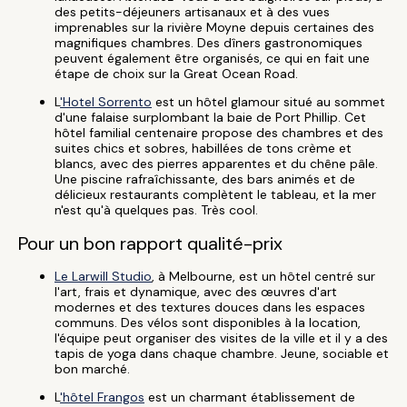
des petits-déjeuners artisanaux et à des vues
imprenables sur la rivière Moyne depuis certaines des
magnifiques chambres. Des dîners gastronomiques
peuvent également être organisés, ce qui en fait une
étape de choix sur la Great Ocean Road.
L
'Hotel Sorrento
est un hôtel glamour situé au sommet
d'une falaise surplombant la baie de Port Phillip. Cet
hôtel familial centenaire propose des chambres et des
suites chics et sobres, habillées de tons crème et
blancs, avec des pierres apparentes et du chêne pâle.
Une piscine rafraîchissante, des bars animés et de
délicieux restaurants complètent le tableau, et la mer
n'est qu'à quelques pas. Très cool.
Pour un bon rapport qualité-prix
Le Larwill Studio
, à Melbourne, est un hôtel centré sur
l'art, frais et dynamique, avec des œuvres d'art
modernes et des textures douces dans les espaces
communs. Des vélos sont disponibles à la location,
l'équipe peut organiser des visites de la ville et il y a des
tapis de yoga dans chaque chambre. Jeune, sociable et
bon marché.
L
'hôtel Frangos
est un charmant établissement de