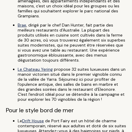
aménagées, des appartements indépendants et des
maisons, c'est un choix idéal pour les groupes ou les
familles qui souhaitent explorer le parc national des
Grampians.
Brae
, dirigé par le chef Dan Hunter, fait partie des
meilleurs restaurants d'Australie. La plupart des
produits utilisés en cuisine sont cultivés dans la ferme
de 30 acres, où vous trouverez également six superbes
suites modernistes, qui ne peuvent être réservées que
si vous avez une table au restaurant. Une expérience
gastronomique éblouissante, avec des menus
dégustation toujours différents.
Le Chateau Yering
propose 32 suites luxueuses dans un
manoir victorien situé dans le premier vignoble connu
de la vallée de Yarra. Séjournez ici pour profiter de
l'opulence antique, des salles de bains en marbre et
des grandes soirées dans le restaurant d'Eleonore.
C'est l'endroit idéal pour se détendre à la campagne et
pour explorer les 70 vignobles de la région !
Pour le style bord de mer
Le
Drift House
de Port Fairy est un hôtel de charme
contemporain, réservé aux adultes et doté de six suites
luxueuses. Attendez-vous à des baignoires sur pieds, à