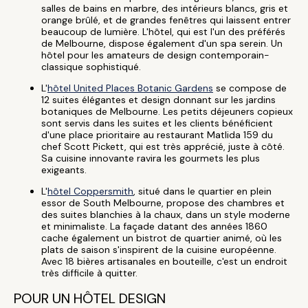
salles de bains en marbre, des intérieurs blancs, gris et
orange brûlé, et de grandes fenêtres qui laissent entrer
beaucoup de lumière. L'hôtel, qui est l'un des préférés
de Melbourne, dispose également d'un spa serein. Un
hôtel pour les amateurs de design contemporain-
classique sophistiqué.
L'
hôtel United Places Botanic Gardens
se compose de
12 suites élégantes et design donnant sur les jardins
botaniques de Melbourne. Les petits déjeuners copieux
sont servis dans les suites et les clients bénéficient
d'une place prioritaire au restaurant Matlida 159 du
chef Scott Pickett, qui est très apprécié, juste à côté.
Sa cuisine innovante ravira les gourmets les plus
exigeants.
L'
hôtel Coppersmith
, situé dans le quartier en plein
essor de South Melbourne, propose des chambres et
des suites blanchies à la chaux, dans un style moderne
et minimaliste. La façade datant des années 1860
cache également un bistrot de quartier animé, où les
plats de saison s'inspirent de la cuisine européenne.
Avec 18 bières artisanales en bouteille, c'est un endroit
très difficile à quitter.
POUR UN HÔTEL DESIGN